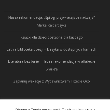
Nasza rekomendacja: „Epilogi przywracające nadzieję”
Marka Kalbarczyka
Książki dla dzieci dostępne dla każdego
Letnia biblioteka poezji – klasyka w dostępnych formach
Literatura bez barier – letnia rekomendacja w alfabecie
Braille’a
Zaplanuj wakacje z Wydawnictwem Trzecie Oko
Wydawnictwo Trzecie
Dbamy o Twoją prywatność. Ta strona korzysta z