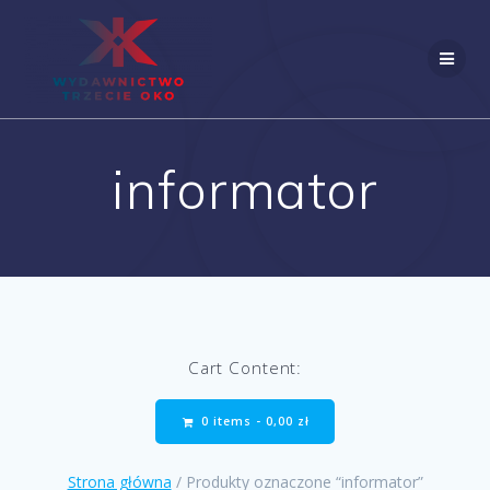
Skip
to
content
informator
Cart Content:
0 items -
0,00
zł
Strona główna
/ Produkty oznaczone “informator”