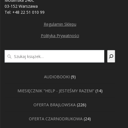
Modlińska 246C
03-152 Warszawa
Tel: +48 22 51 010 99
Regulamin Sklepu
Polityka Prywatności
Szukaj
9
AUDIOBOOKI
9
produktów
14
MIESIĘCZNIK "HELP - JESTEŚMY RAZEM"
14
produktów
226
OFERTA BRAJLOWSKA
226
produktów
24
OFERTA CZARNODRUKOWA
24
produkty