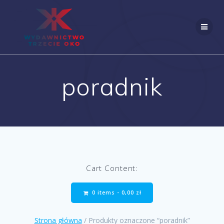
Skip
to
content
poradnik
Cart Content:
0 items -
0,00
zł
Strona główna
/ Produkty oznaczone “poradnik”