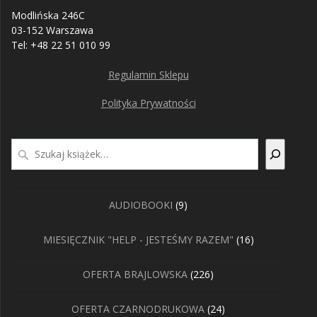
Modlińska 246C
03-152 Warszawa
Tel: +48 22 51 010 99
Regulamin Sklepu
Polityka Prywatności
Szukaj
9
AUDIOBOOKI
9
produktów
16
MIESIĘCZNIK "HELP - JESTEŚMY RAZEM"
16
produktów
226
OFERTA BRAJLOWSKA
226
produktów
24
OFERTA CZARNODRUKOWA
24