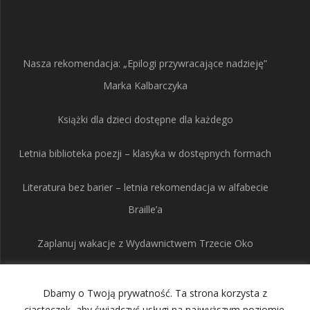
produkty
Nasza rekomendacja: „Epilogi przywracające nadzieję”
Marka Kalbarczyka
Książki dla dzieci dostępne dla każdego
Letnia biblioteka poezji – klasyka w dostępnych formach
Literatura bez barier – letnia rekomendacja w alfabecie
Braille’a
Zaplanuj wakacje z Wydawnictwem Trzecie Oko
Dbamy o Twoją prywatność. Ta strona korzysta z
ciasteczek, aby świadczyć usługi na najwyższym poziomie.