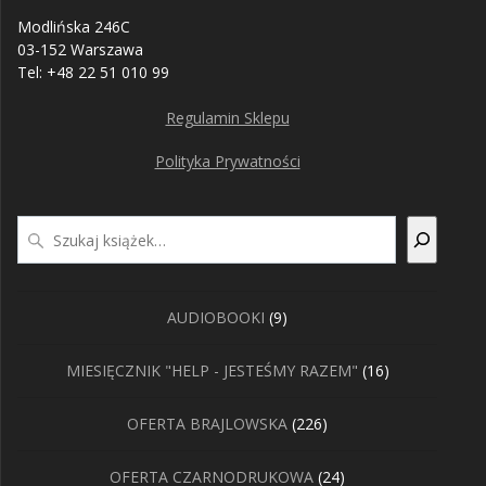
Modlińska 246C
03-152 Warszawa
Tel: +48 22 51 010 99
Regulamin Sklepu
Polityka Prywatności
Szukaj
9
AUDIOBOOKI
9
produktów
16
MIESIĘCZNIK "HELP - JESTEŚMY RAZEM"
16
produktów
226
OFERTA BRAJLOWSKA
226
produktów
24
OFERTA CZARNODRUKOWA
24