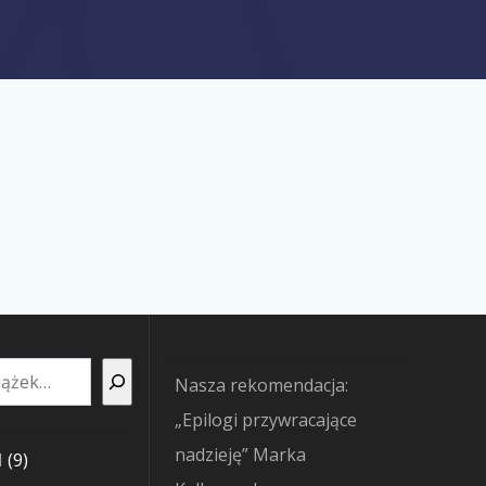
Nasza rekomendacja:
„Epilogi przywracające
nadzieję” Marka
9
I
9