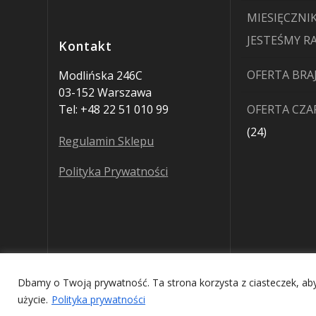
MIESIĘCZNIK
JESTEŚMY R
Kontakt
OFERTA BRA
Modlińska 246C
03-152 Warszawa
Tel: +48 22 51 010 99
OFERTA CZ
24
24
Regulamin Sklepu
produkty
Polityka Prywatności
Dbamy o Twoją prywatność. Ta strona korzysta z ciasteczek, aby
użycie.
Polityka prywatności