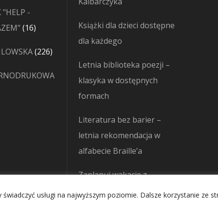
Kalbarczyka
produktów
 "HELP -
Książki dla dzieci dostępne
16
AZEM"
16
dla każdego
produktów
226
JLOWSKA
226
Letnia biblioteka poezji –
produktów
ARNODRUKOWA
klasyka w dostępnych
formach
Literatura bez barier –
letnia rekomendacja w
alfabecie Braille’a
Zaplanuj wakacje z
Wydawnictwem Trzecie Oko
 świadczyć usługi na najwyższym poziomie. Dalsze korzystanie ze str