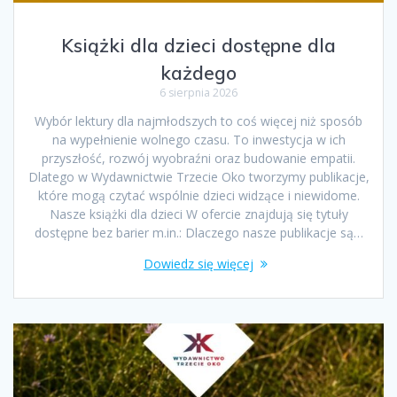
Książki dla dzieci dostępne dla
każdego
6 sierpnia 2026
Wybór lektury dla najmłodszych to coś więcej niż sposób
na wypełnienie wolnego czasu. To inwestycja w ich
przyszłość, rozwój wyobraźni oraz budowanie empatii.
Dlatego w Wydawnictwie Trzecie Oko tworzymy publikacje,
które mogą czytać wspólnie dzieci widzące i niewidome.
Nasze książki dla dzieci W ofercie znajdują się tytuły
dostępne bez barier m.in.: Dlaczego nasze publikacje są…
Dowiedz się więcej