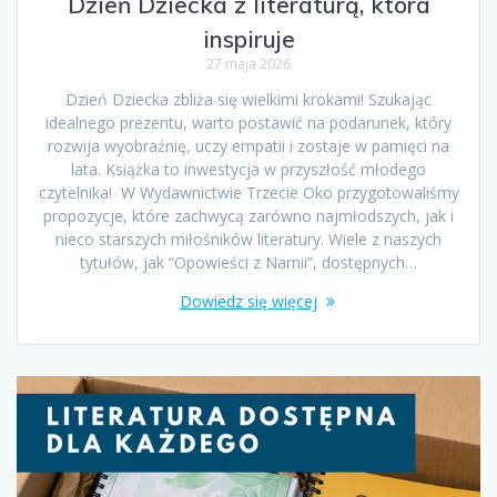
Dzień Dziecka z literaturą, która
inspiruje
27 maja 2026
Dzień Dziecka zbliża się wielkimi krokami! Szukając
idealnego prezentu, warto postawić na podarunek, który
rozwija wyobraźnię, uczy empatii i zostaje w pamięci na
lata. Książka to inwestycja w przyszłość młodego
czytelnika! W Wydawnictwie Trzecie Oko przygotowaliśmy
propozycje, które zachwycą zarówno najmłodszych, jak i
nieco starszych miłośników literatury. Wiele z naszych
tytułów, jak “Opowieści z Narnii”, dostępnych…
Dowiedz się więcej