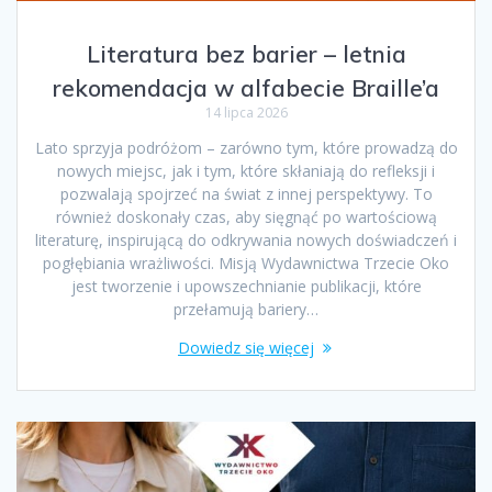
Literatura bez barier – letnia
rekomendacja w alfabecie Braille’a
14 lipca 2026
Lato sprzyja podróżom – zarówno tym, które prowadzą do
nowych miejsc, jak i tym, które skłaniają do refleksji i
pozwalają spojrzeć na świat z innej perspektywy. To
również doskonały czas, aby sięgnąć po wartościową
literaturę, inspirującą do odkrywania nowych doświadczeń i
pogłębiania wrażliwości. Misją Wydawnictwa Trzecie Oko
jest tworzenie i upowszechnianie publikacji, które
przełamują bariery…
Dowiedz się więcej