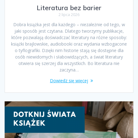
Literatura bez barier
2 lipca 2026
Dobra książka jest dla każdego – niezależnie od tego, w
jaki sposób jest czytana. Dlatego tworzymy publikacje,
które pozwalają doświadczać literatury na różne sposoby:
książki brajlowskie, audiobooki oraz wydania wzbogacone
o tyflografiki. Dzięki nim historie stają się dostępne dla
osób niewidomych i słabowidzących, a świat literatury
otwiera się szerzej dla wszystkich. Bo literatura nie
zaczyna…
Dowiedz się więcej