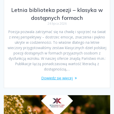
Letnia biblioteka poezji – klasyka w
dostępnych formach
24 lipca 2026
Poezja pozwala zatrzymać się na chwilę i spojrzeć na świat
z innej perspektywy – dostrzec emocje, znaczenia i piękno
ukryte w codzienności. To właśnie dlatego na letnie
wieczory przygotowaliśmy zestaw klasycznych dzieł polskiej
poezji dostępnych w formach przyjaznych osobom z
dysfunkcją wzroku. W naszej ofercie znajdą Państwo m.in.:
Publikacje łączą ponadczasową wartość literacką z
dostępnością,…
Dowiedz się więcej