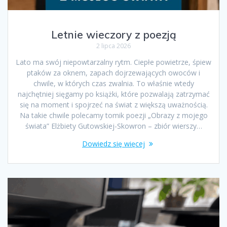
Letnie wieczory z poezją
2 lipca 2026
Lato ma swój niepowtarzalny rytm. Ciepłe powietrze, śpiew
ptaków za oknem, zapach dojrzewających owoców i
chwile, w których czas zwalnia. To właśnie wtedy
najchętniej sięgamy po książki, które pozwalają zatrzymać
się na moment i spojrzeć na świat z większą uważnością.
Na takie chwile polecamy tomik poezji „Obrazy z mojego
świata” Elżbiety Gutowskiej-Skowron – zbiór wierszy…
Dowiedz się więcej