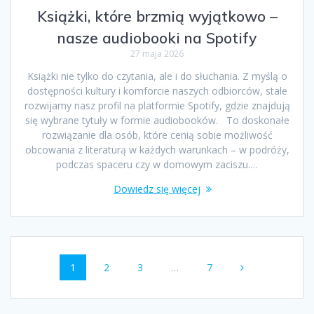
Książki, które brzmią wyjątkowo –
nasze audiobooki na Spotify
27 maja 2026
Książki nie tylko do czytania, ale i do słuchania. Z myślą o
dostępności kultury i komforcie naszych odbiorców, stale
rozwijamy nasz profil na platformie Spotify, gdzie znajdują
się wybrane tytuły w formie audiobooków. To doskonałe
rozwiązanie dla osób, które cenią sobie możliwość
obcowania z literaturą w każdych warunkach – w podróży,
podczas spaceru czy w domowym zaciszu.…
Dowiedz się więcej
Nawigacja
Strona
Strona
Strona
Strona
1
2
3
…
7
po
wpisach