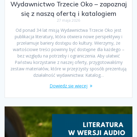
Wydawnictwo Trzecie Oko – zapoznaj
się z naszą ofertą i katalogiem
27 maja 2026
Od ponad 34 lat misją Wydawnictwa Trzecie Oko jest
publikacja literatury, która otwiera nowe perspektywy i
przełamuje bariery dostępu do kultury. Wierzymy, że
wartościowe treści powinny być dostępne dla każdego –
bez względu na potrzeby i ograniczenia. Aby ułatwić
Państwu korzystanie z naszej oferty, przygotowaliśmy
zestaw materiałów, które w przejrzysty sposób prezentują
działalność wydawnictwa: Katalog…
Dowiedz się więcej