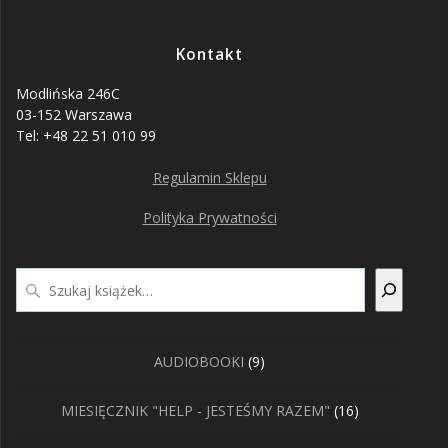
Kontakt
Modlińska 246C
03-152 Warszawa
Tel: +48 22 51 010 99
Regulamin Sklepu
Polityka Prywatności
Szukaj
9
AUDIOBOOKI
9
produktów
16
MIESIĘCZNIK "HELP - JESTEŚMY RAZEM"
16
produktów