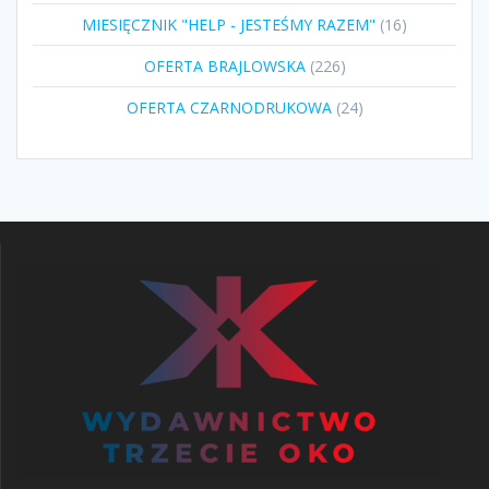
produktów
16
MIESIĘCZNIK "HELP - JESTEŚMY RAZEM"
16
produktów
226
OFERTA BRAJLOWSKA
226
produktów
24
OFERTA CZARNODRUKOWA
24
produkty