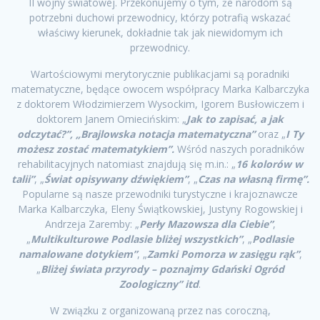
II wojny światowej. Przekonujemy o tym, że narodom są
potrzebni duchowi przewodnicy, którzy potrafią wskazać
właściwy kierunek, dokładnie tak jak niewidomym ich
przewodnicy.
Wartościowymi merytorycznie publikacjami są poradniki
matematyczne, będące owocem współpracy Marka Kalbarczyka
z doktorem Włodzimierzem Wysockim, Igorem Busłowiczem i
doktorem Janem Omiecińskim: „
Jak to zapisać, a jak
odczytać?”, „Brajlowska notacja matematyczna”
oraz „
I Ty
możesz zostać matematykiem”.
Wśród naszych poradników
rehabilitacyjnych natomiast znajdują się m.in.: „
16 kolorów w
talii”
, „
Świat opisywany dźwiękiem”
, „
Czas na własną firmę”.
Popularne są nasze przewodniki turystyczne i krajoznawcze
Marka Kalbarczyka, Eleny Świątkowskiej, Justyny Rogowskiej i
Andrzeja Zaremby: „
Perły Mazowsza dla Ciebie”
,
„
Multikulturowe Podlasie bliżej wszystkich”
, „
Podlasie
namalowane dotykiem”
, „
Zamki Pomorza w zasięgu rąk”
,
„
Bliżej świata przyrody – poznajmy Gdański Ogród
Zoologiczny” itd
.
W związku z organizowaną przez nas coroczną,