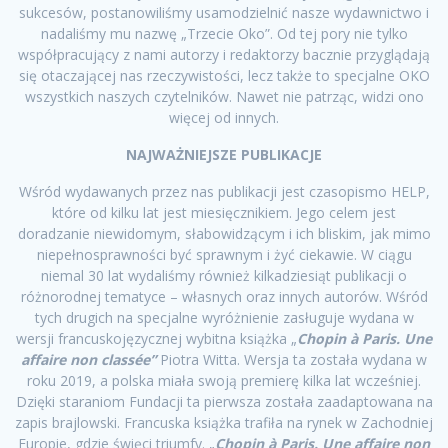
sukcesów, postanowiliśmy usamodzielnić nasze wydawnictwo i
nadaliśmy mu nazwę „Trzecie Oko”. Od tej pory nie tylko
współpracujący z nami autorzy i redaktorzy bacznie przyglądają
się otaczającej nas rzeczywistości, lecz także to specjalne OKO
wszystkich naszych czytelników. Nawet nie patrząc, widzi ono
więcej od innych.
NAJWAŻNIEJSZE PUBLIKACJE
Wśród wydawanych przez nas publikacji jest czasopismo HELP,
które od kilku lat jest miesięcznikiem. Jego celem jest
doradzanie niewidomym, słabowidzącym i ich bliskim, jak mimo
niepełnosprawności być sprawnym i żyć ciekawie. W ciągu
niemal 30 lat wydaliśmy również kilkadziesiąt publikacji o
różnorodnej tematyce – własnych oraz innych autorów. Wśród
tych drugich na specjalne wyróżnienie zasługuje wydana w
wersji francuskojęzycznej wybitna książka „
Chopin à Paris. Une
affaire non classée”
Piotra Witta. Wersja ta została wydana w
roku 2019, a polska miała swoją premierę kilka lat wcześniej.
Dzięki staraniom Fundacji ta pierwsza została zaadaptowana na
zapis brajlowski. Francuska książka trafiła na rynek w Zachodniej
Europie, gdzie święci triumfy. „
Chopin à Paris. Une affaire non