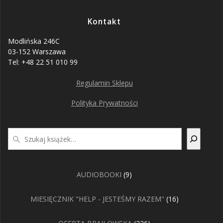
Kontakt
Modlińska 246C
03-152 Warszawa
Tel: +48 22 51 010 99
Regulamin Sklepu
Polityka Prywatności
Szukaj
9
AUDIOBOOKI
9
produktów
16
MIESIĘCZNIK "HELP - JESTEŚMY RAZEM"
16
produktów
226