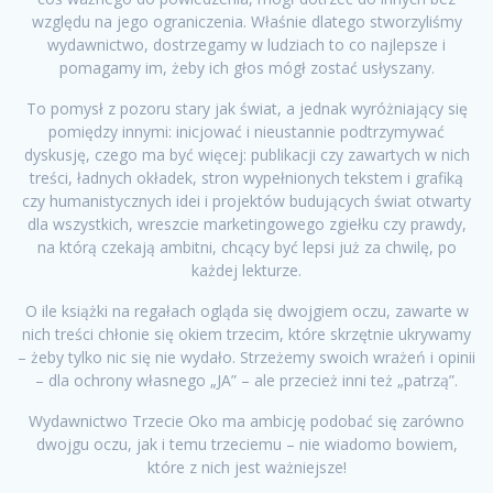
względu na jego ograniczenia. Właśnie dlatego stworzyliśmy
wydawnictwo, dostrzegamy w ludziach to co najlepsze i
pomagamy im, żeby ich głos mógł zostać usłyszany.
To pomysł z pozoru stary jak świat, a jednak wyróżniający się
pomiędzy innymi: inicjować i nieustannie podtrzymywać
dyskusję, czego ma być więcej: publikacji czy zawartych w nich
treści, ładnych okładek, stron wypełnionych tekstem i grafiką
czy humanistycznych idei i projektów budujących świat otwarty
dla wszystkich, wreszcie marketingowego zgiełku czy prawdy,
na którą czekają ambitni, chcący być lepsi już za chwilę, po
każdej lekturze.
O ile książki na regałach ogląda się dwojgiem oczu, zawarte w
nich treści chłonie się okiem trzecim, które skrzętnie ukrywamy
– żeby tylko nic się nie wydało. Strzeżemy swoich wrażeń i opinii
– dla ochrony własnego „JA” – ale przecież inni też „patrzą”.
Wydawnictwo Trzecie Oko ma ambicję podobać się zarówno
dwojgu oczu, jak i temu trzeciemu – nie wiadomo bowiem,
które z nich jest ważniejsze!