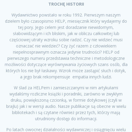
TROCHĘ HISTORII
Wydawnictwo powstało w roku 1992. Pierwszym naszym
dziełem było czasopismo HELP, miesięcznik który wydajemy do
tej pory. Jego celem jest doradzanie niewidomym,
słabowidzącym i ich bliskim, jak w obliczu całkowitej lub
częściowej utraty wzroku sobie radzić. Czy nie widzieć musi
oznaczać nie wiedzieć? Czy żyć razem z człowiekiem
niepełnosprawnym oznacza jedynie trudności? HELP od
pierwszego numeru przedstawia techniczne i metodologiczne
możliwości dotyczące wyrównywania życiowych szans osób, dla
których los nie był łaskawy. Wzrok może zastąpić słuch i dotyk,
a jego brak rekompensuje empatia innych ludzi.
W ślad za HELPem i zamieszczanymi w nim artykułami
wydaliśmy rozliczne książki i poradniki, zarówno w zwykłym
druku, powiększoną czcionką, w formie dotykowej (czyli w
brajlu) jak i w wersji audio. Nasze publikacje są obecne w wielu
bibliotekach i są czytane również przez tych, którzy mają
utrudniony dostęp do informacji.
Po latach owocnej działalności wydawniczej i osiągnięciu wielu