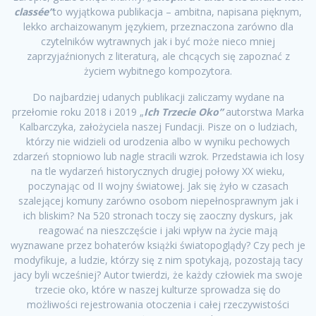
classée”
to wyjątkowa publikacja – ambitna, napisana pięknym,
lekko archaizowanym językiem, przeznaczona zarówno dla
czytelników wytrawnych jak i być może nieco mniej
zaprzyjaźnionych z literaturą, ale chcących się zapoznać z
życiem wybitnego kompozytora.
Do najbardziej udanych publikacji zaliczamy wydane na
przełomie roku 2018 i 2019 „
Ich Trzecie Oko”
autorstwa Marka
Kalbarczyka, założyciela naszej Fundacji. Pisze on o ludziach,
którzy nie widzieli od urodzenia albo w wyniku pechowych
zdarzeń stopniowo lub nagle stracili wzrok. Przedstawia ich losy
na tle wydarzeń historycznych drugiej połowy XX wieku,
poczynając od II wojny światowej. Jak się żyło w czasach
szalejącej komuny zarówno osobom niepełnosprawnym jak i
ich bliskim? Na 520 stronach toczy się zaoczny dyskurs, jak
reagować na nieszczęście i jaki wpływ na życie mają
wyznawane przez bohaterów książki światopoglądy? Czy pech je
modyfikuje, a ludzie, którzy się z nim spotykają, pozostają tacy
jacy byli wcześniej? Autor twierdzi, że każdy człowiek ma swoje
trzecie oko, które w naszej kulturze sprowadza się do
możliwości rejestrowania otoczenia i całej rzeczywistości