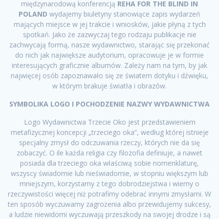
międzynarodową konferencją
REHA FOR THE BLIND IN
POLAND
wydajemy biuletyny stanowiące zapis wydarzeń
mających miejsce w jej trakcie i wniosków, jakie płyną z tych
spotkań. Jako że zazwyczaj tego rodzaju publikacje nie
zachwycają formą, nasze wydawnictwo, starając się przekonać
do nich jak największe audytorium, opracowuje je w formie
interesujących graficznie albumów. Zależy nam na tym, by jak
najwięcej osób zapoznawało się ze światem dotyku i dźwięku,
w którym brakuje światła i obrazów.
SYMBOLIKA LOGO I POCHODZENIE NAZWY WYDAWNICTWA
Logo Wydawnictwa Trzecie Oko jest przedstawieniem
metafizycznej koncepcji „trzeciego oka”, według której istnieje
specjalny zmysł do odczuwania rzeczy, których nie da się
zobaczyć. O ile każda religia czy filozofia definiuje, a nawet
posiada dla trzeciego oka właściwą sobie nomenklaturę,
wszyscy świadomie lub nieświadomie, w stopniu większym lub
mniejszym, korzystamy z tego dobrodziejstwa i wiemy o
rzeczywistości więcej niż potrafimy odebrać innymi zmysłami. W
ten sposób wyczuwamy zagrożenia albo przewidujemy sukcesy,
a ludzie niewidomi wyczuwają przeszkody na swojej drodze i są