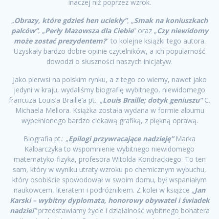
inaczej niż poprzez wzrok.
„
Obrazy, które gdzieś hen uciekły”
, „
Smak na koniuszkach
palców”
, „
Perły Mazowsza dla Ciebie
” oraz „
Czy niewidomy
może zostać prezydentem?
” to kolejne książki tego autora.
Uzyskały bardzo dobre opinie czytelników, a ich popularność
dowodzi o słuszności naszych inicjatyw.
Jako pierwsi na polskim rynku, a z tego co wiemy, nawet jako
jedyni w kraju, wydaliśmy biografię wybitnego, niewidomego
francuza Louis’a Braille’a pt.: „
Louis Braille; dotyk geniuszu”
C.
Michaela Mellora. Książka została wydana w formie albumu
wypełnionego bardzo ciekawą grafiką, z piękną oprawą.
Biografia pt.: „
Epilogi przywracające nadzieję”
Marka
Kalbarczyka to wspomnienie wybitnego niewidomego
matematyko-fizyka, profesora Witolda Kondrackiego. To ten
sam, który w wyniku utraty wzroku po chemicznym wybuchu,
który osobiście spowodował w swoim domu, był wspaniałym
naukowcem, literatem i podróżnikiem. Z kolei w książce „
Jan
Karski – wybitny dyplomata, honorowy obywatel i świadek
nadziei
”
przedstawiamy życie i działalność wybitnego bohatera