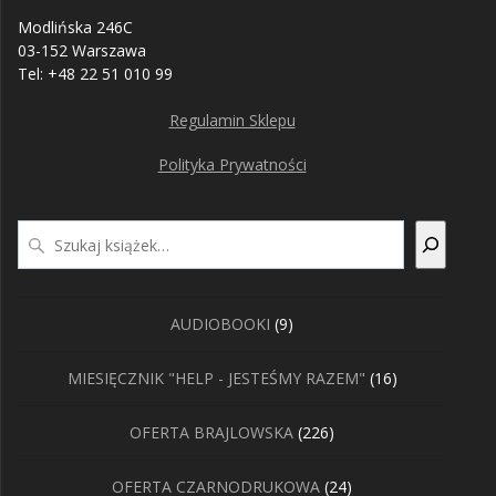
Modlińska 246C
03-152 Warszawa
Tel: +48 22 51 010 99
Regulamin Sklepu
Polityka Prywatności
Szukaj
9
AUDIOBOOKI
9
produktów
16
MIESIĘCZNIK "HELP - JESTEŚMY RAZEM"
16
produktów
226
OFERTA BRAJLOWSKA
226
produktów
24
OFERTA CZARNODRUKOWA
24