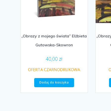
„Obrazy z mojego świata” Elżbieta
„Obrazy
Gutowska-Skowron
40,00
zł
OFERTA CZARNODRUKOWA
O
Dodaj do koszyka