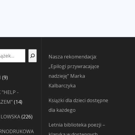
Nasza rekomendacja:
„Epilogi przywracające
nadzieję” Marka
9
I
9
Kalbarczyka
produktów
 "HELP -
Książki dla dzieci dostępne
14
AZEM"
14
dla każdego
produktów
226
JLOWSKA
226
Letnia biblioteka poezji –
produktów
ARNODRUKOWA
klasyka w dostępnych