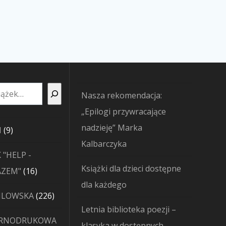
Nasza rekomendacja:
„Epilogi przywracające
nadzieję” Marka
9
I
9
Kalbarczyka
produktów
 "HELP -
Książki dla dzieci dostępne
16
AZEM"
16
dla każdego
produktów
226
JLOWSKA
226
Letnia biblioteka poezji –
produktów
ARNODRUKOWA
klasyka w dostępnych