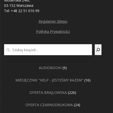
Modlińska 246C
03-152 Warszawa
Tel: +48 22 51 010 99
Regulamin Sklepu
Polityka Prywatności
Szukaj
9
AUDIOBOOKI
9
produktów
16
MIESIĘCZNIK "HELP - JESTEŚMY RAZEM"
16
produktów
226
OFERTA BRAJLOWSKA
226
produktów
24
OFERTA CZARNODRUKOWA
24
produkty