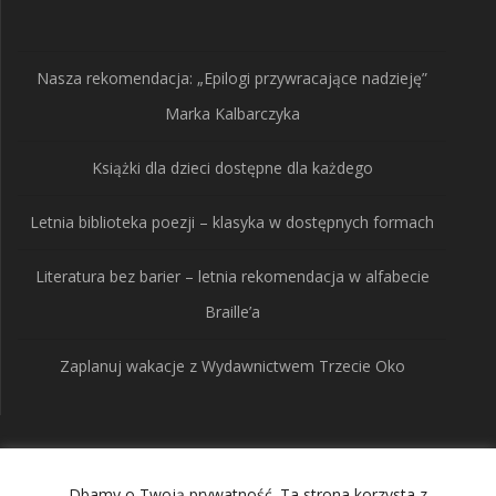
Nasza rekomendacja: „Epilogi przywracające nadzieję”
Marka Kalbarczyka
Książki dla dzieci dostępne dla każdego
Letnia biblioteka poezji – klasyka w dostępnych formach
Literatura bez barier – letnia rekomendacja w alfabecie
Braille’a
Zaplanuj wakacje z Wydawnictwem Trzecie Oko
Wydawnictwo Trzecie
Dbamy o Twoją prywatność. Ta strona korzysta z