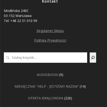
Kontakt
Modlińska 246C
03-152 Warszawa
Tel: +48 22 51 010 99
Regulamin Sklepu
Polityka Prywatności
Szukaj
9
AUDIOBOOKI
9
produktów
14
MIESIĘCZNIK "HELP - JESTEŚMY RAZEM"
14
produktów
226
OFERTA BRAJLOWSKA
226
produktów