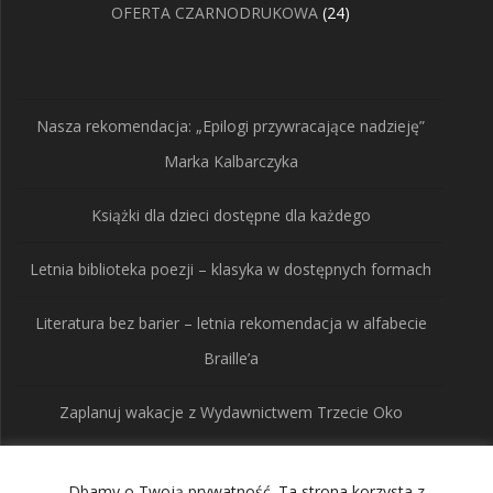
24
OFERTA CZARNODRUKOWA
24
produkty
Nasza rekomendacja: „Epilogi przywracające nadzieję”
Marka Kalbarczyka
Książki dla dzieci dostępne dla każdego
Letnia biblioteka poezji – klasyka w dostępnych formach
Literatura bez barier – letnia rekomendacja w alfabecie
Braille’a
Zaplanuj wakacje z Wydawnictwem Trzecie Oko
Dbamy o Twoją prywatność. Ta strona korzysta z