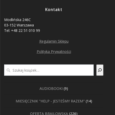
Kontakt
Modlińska 246C
03-152 Warszawa
Tel: +48 22 51 010 99
Regulamin Sklepu
Polityka Prywatności
Szukaj
9
AUDIOBOOKI
9
produktów
14
MIESIĘCZNIK "HELP - JESTEŚMY RAZEM"
14
produktów
226
OFERTA BRAJLOWSKA
226