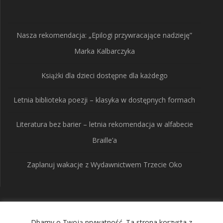
Nasza rekomendacja: „Epilogi przywracające nadzieję”
Marka Kalbarczyka
Książki dla dzieci dostępne dla każdego
Letnia biblioteka poezji – klasyka w dostępnych formach
Literatura bez barier – letnia rekomendacja w alfabecie
Braille’a
Zaplanuj wakacje z Wydawnictwem Trzecie Oko
Wydawnictwo Trzecie
Dbamy o Twoją prywatność. Ta strona korzysta z