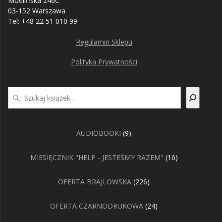
Modlińska 246C
03-152 Warszawa
Tel: +48 22 51 010 99
Regulamin Sklepu
Polityka Prywatności
Szukaj
9
AUDIOBOOKI
9
produktów
16
MIESIĘCZNIK "HELP - JESTEŚMY RAZEM"
16
produktów
226
OFERTA BRAJLOWSKA
226
produktów
24
OFERTA CZARNODRUKOWA
24
produkty