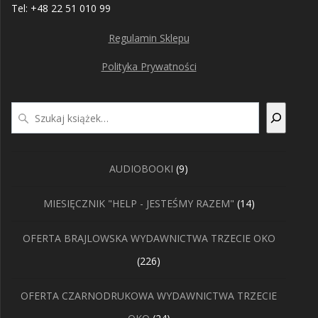
Tel: +48 22 51 010 99
Regulamin Sklepu
Polityka Prywatności
Szukaj
9
AUDIOBOOKI
9
produktów
14
MIESIĘCZNIK "HELP - JESTEŚMY RAZEM"
14
produktów
OFERTA BRAJLOWSKA WYDAWNICTWA TRZECIE OKO
226
226
produktów
OFERTA CZARNODRUKOWA WYDAWNICTWA TRZECIE
24