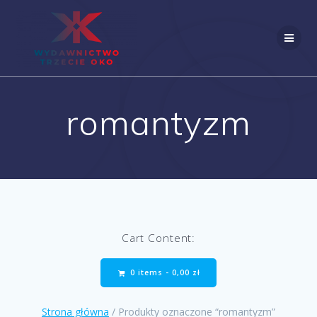
Skip
to
content
romantyzm
Cart Content:
0 items -
0,00
zł
Strona główna
/ Produkty oznaczone “romantyzm”