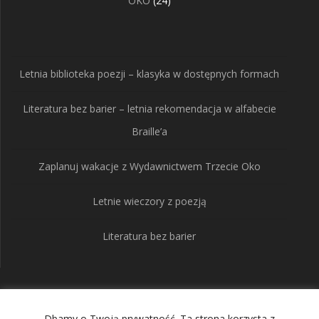
OKO
24
produkty
Letnia biblioteka poezji – klasyka w dostępnych formach
Literatura bez barier – letnia rekomendacja w alfabecie
Braille’a
Zaplanuj wakacje z Wydawnictwem Trzecie Oko
Letnie wieczory z poezją
Literatura bez barier
Wydawnictwo Trzecie
Dbamy o Twoją prywatność. Ta strona korzysta z