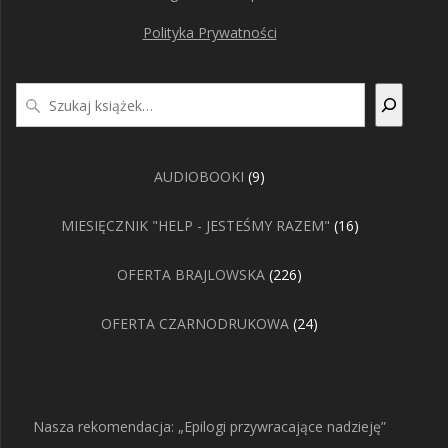
Polityka Prywatności
Szukaj
9
AUDIOBOOKI
9
produktów
16
MIESIĘCZNIK "HELP - JESTEŚMY RAZEM"
16
produktów
226
OFERTA BRAJLOWSKA
226
produktów
24
OFERTA CZARNODRUKOWA
24
produkty
Nasza rekomendacja: „Epilogi przywracające nadzieję”