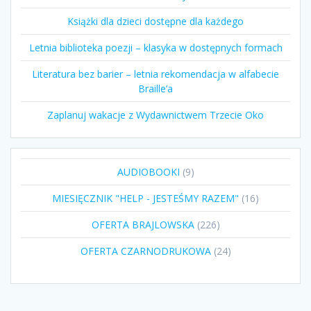
Książki dla dzieci dostępne dla każdego
Letnia biblioteka poezji – klasyka w dostępnych formach
Literatura bez barier – letnia rekomendacja w alfabecie
Braille’a
Zaplanuj wakacje z Wydawnictwem Trzecie Oko
9
AUDIOBOOKI
9
produktów
16
MIESIĘCZNIK "HELP - JESTEŚMY RAZEM"
16
produktów
226
OFERTA BRAJLOWSKA
226
produktów
24
OFERTA CZARNODRUKOWA
24
produkty