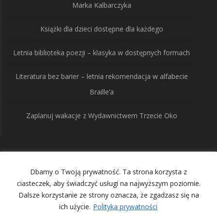
Marka Kalbarczyka
Książki dla dzieci dostępne dla każdego
Letnia biblioteka poezji – klasyka w dostępnych formach
Literatura bez barier – letnia rekomendacja w alfabecie
Braille’a
Zaplanuj wakacje z Wydawnictwem Trzecie Oko
Wydawnictwo Trzecie
Dbamy o Twoją prywatność. Ta strona korzysta z
Oko
ciasteczek, aby świadczyć usługi na najwyższym poziomie.
Dalsze korzystanie ze strony oznacza, że zgadzasz się na
ich użycie.
Polityka prywatności
© 2026 Wydawnictwo Trzecie Oko. Built using WordPress and