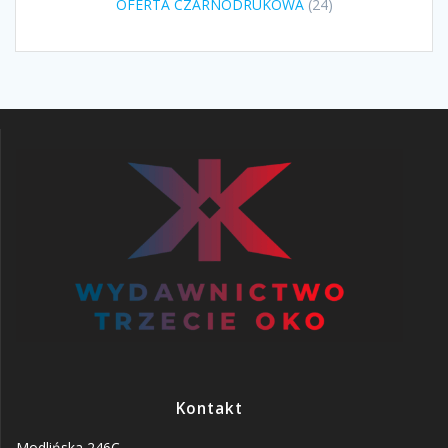
24
OFERTA CZARNODRUKOWA
24
produkty
Kontakt
Modlińska 246C