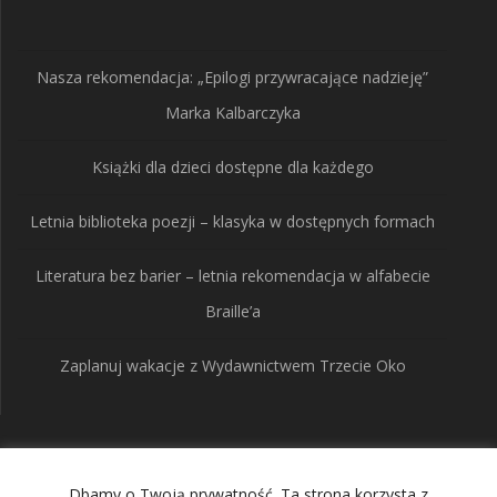
Nasza rekomendacja: „Epilogi przywracające nadzieję”
Marka Kalbarczyka
Książki dla dzieci dostępne dla każdego
Letnia biblioteka poezji – klasyka w dostępnych formach
Literatura bez barier – letnia rekomendacja w alfabecie
Braille’a
Zaplanuj wakacje z Wydawnictwem Trzecie Oko
Wydawnictwo Trzecie
Dbamy o Twoją prywatność. Ta strona korzysta z