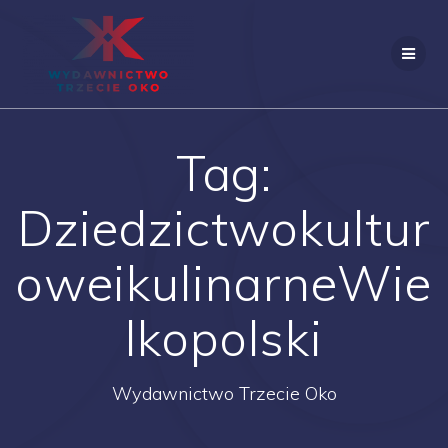
Skip
to
content
Tag:
Dziedzictwokultur
oweikulinarneWie
lkopolski
Wydawnictwo Trzecie Oko