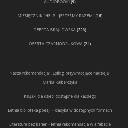
9
AUDIOBOOKI
9
produktów
16
MIESIĘCZNIK "HELP - JESTEŚMY RAZEM"
16
produktów
226
OFERTA BRAJLOWSKA
226
produktów
24
OFERTA CZARNODRUKOWA
24
produkty
Nasza rekomendacja: „Epilogi przywracające nadzieję”
Marka Kalbarczyka
Książki dla dzieci dostępne dla każdego
Letnia biblioteka poezji – klasyka w dostępnych formach
Literatura bez barier – letnia rekomendacja w alfabecie