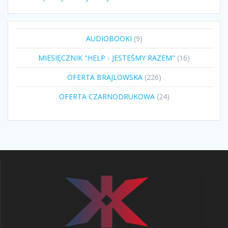
9
AUDIOBOOKI
9
produktów
16
MIESIĘCZNIK "HELP - JESTEŚMY RAZEM"
16
produktów
226
OFERTA BRAJLOWSKA
226
produktów
24
OFERTA CZARNODRUKOWA
24
produkty