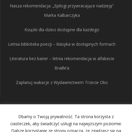
Nasza rekomendacja: „Epilogi przywracające nadzieję”
Marka Kalbarczyka
Książki dla dzieci dostępne dla każdego
Letnia biblioteka poezji – klasyka w dostępnych formach
Literatura bez barier – letnia rekomendacja w alfabecie
Braille’a
Zaplanuj wakacje z Wydawnictwem Trzecie Oko
Wydawnictwo Trzecie
Dbamy o Twoją prywatność. Ta strona korzysta z
Oko
ciasteczek, aby świadczyć usługi na najwyższym poziomie.
Dalsze korzystanie ze strony oznacza, że zgadzasz się na