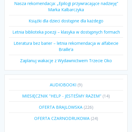
Nasza rekomendacja: „Epilogi przywracające nadzieję”
Marka Kalbarczyka
Książki dla dzieci dostępne dla każdego
Letnia biblioteka poezji – klasyka w dostępnych formach
Literatura bez barier – letnia rekomendacja w alfabecie
Braille’a
Zaplanuj wakacje z Wydawnictwem Trzecie Oko
9
AUDIOBOOKI
9
produktów
14
MIESIĘCZNIK "HELP - JESTEŚMY RAZEM"
14
produktów
226
OFERTA BRAJLOWSKA
226
produktów
24
OFERTA CZARNODRUKOWA
24
produkty