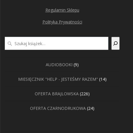
Regulamin Sklepu
Polityka Prywatności
Szukaj
9
AUDIOBOOKI
9
produktów
14
MIESIĘCZNIK "HELP - JESTEŚMY RAZEM"
14
produktów
226
OFERTA BRAJLOWSKA
226
produktów
24
OFERTA CZARNODRUKOWA
24
produkty