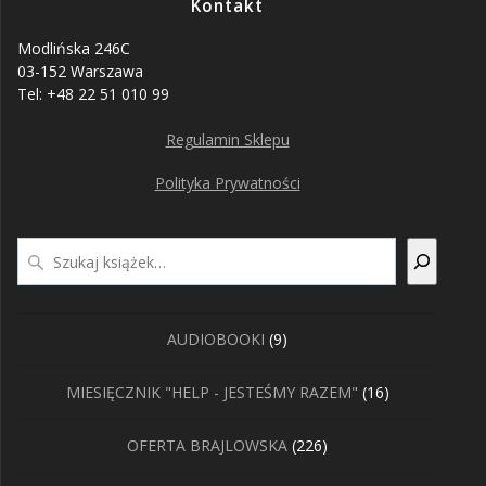
Kontakt
Modlińska 246C
03-152 Warszawa
Tel: +48 22 51 010 99
Regulamin Sklepu
Polityka Prywatności
Szukaj
9
AUDIOBOOKI
9
produktów
16
MIESIĘCZNIK "HELP - JESTEŚMY RAZEM"
16
produktów
226
OFERTA BRAJLOWSKA
226
produktów