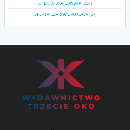
226
OFERTA BRAJLOWSKA
226
produktów
24
OFERTA CZARNODRUKOWA
24
produkty