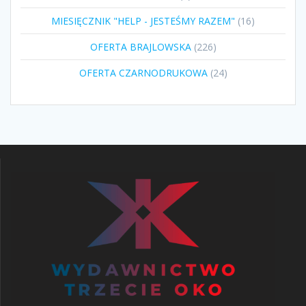
produktów
16
MIESIĘCZNIK "HELP - JESTEŚMY RAZEM"
16
produktów
226
OFERTA BRAJLOWSKA
226
produktów
24
OFERTA CZARNODRUKOWA
24
produkty