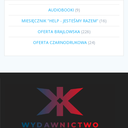
9
AUDIOBOOKI
9
produktów
16
MIESIĘCZNIK "HELP - JESTEŚMY RAZEM"
16
produktów
226
OFERTA BRAJLOWSKA
226
produktów
24
OFERTA CZARNODRUKOWA
24
produkty