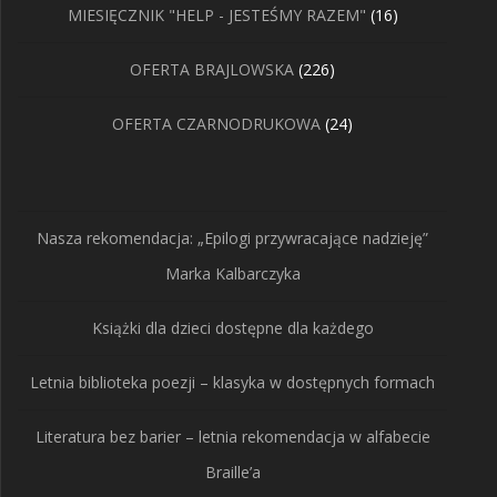
16
MIESIĘCZNIK "HELP - JESTEŚMY RAZEM"
16
produktów
226
OFERTA BRAJLOWSKA
226
produktów
24
OFERTA CZARNODRUKOWA
24
produkty
Nasza rekomendacja: „Epilogi przywracające nadzieję”
Marka Kalbarczyka
Książki dla dzieci dostępne dla każdego
Letnia biblioteka poezji – klasyka w dostępnych formach
Literatura bez barier – letnia rekomendacja w alfabecie
Braille’a