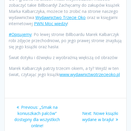
zobaczyć takie Billboardy! Zachęcamy do zakupów książek
Marka Kalbarczyka, możecie to zrobić na stronie naszego
wydawnictwa
Wydawnictwo Trzecie Oko
oraz w księgarni
internetowej
PWN Moc wiedzy
!
#Opisujemy
: Po lewej stronie Billboardu Marek Kalbarczyk
robi zdjęcie przechodniowi, po jego prawej stronie znajdują
się jego książki oraz hasła:
Świat dotyku i dźwięku z wyobraźnią większą od obrazów
Marek Kalbarczyk patrzy trzecim okiem, a ty? Wejdź w ten
świat, czytając jego książki
www.wydawnictwotrzecieoko.pl
Nawigacja
Previous
Previous:
„Smak na
wpisu
post:
Next
koniuszkach palców”
Next:
Nowe książki
post:
dostępny dla wszystkich
wydane w brajlu!
online!