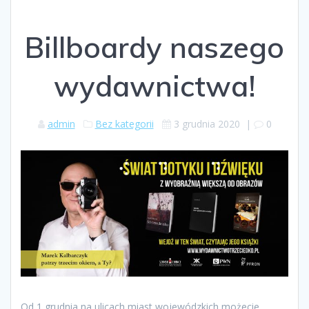
Billboardy naszego
wydawnictwa!
admin
Bez kategorii
3 grudnia 2020
|
0
Od 1 grudnia na ulicach miast wojewódzkich możecie