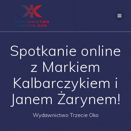
Skip
to
content
Spotkanie online
z Markiem
Kalbarczykiem i
Janem Żarynem!
Wydawnictwo Trzecie Oko