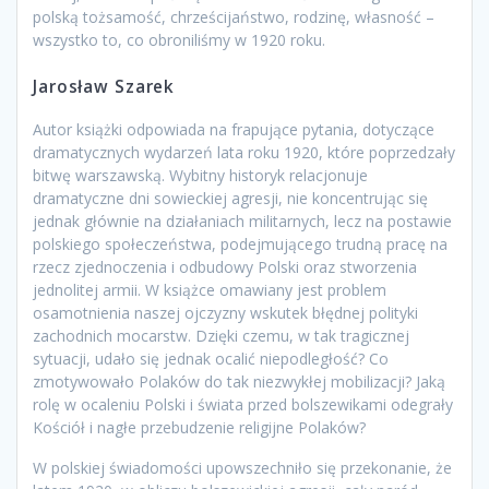
polską tożsamość, chrześcijaństwo, rodzinę, własność –
wszystko to, co obroniliśmy w 1920 roku.
Jarosław Szarek
Autor książki odpowiada na frapujące pytania, dotyczące
dramatycznych wydarzeń lata roku 1920, które poprzedzały
bitwę warszawską. Wybitny historyk relacjonuje
dramatyczne dni sowieckiej agresji, nie koncentrując się
jednak głównie na działaniach militarnych, lecz na postawie
polskiego społeczeństwa, podejmującego trudną pracę na
rzecz zjednoczenia i odbudowy Polski oraz stworzenia
jednolitej armii. W książce omawiany jest problem
osamotnienia naszej ojczyzny wskutek błędnej polityki
zachodnich mocarstw. Dzięki czemu, w tak tragicznej
sytuacji, udało się jednak ocalić niepodległość? Co
zmotywowało Polaków do tak niezwykłej mobilizacji? Jaką
rolę w ocaleniu Polski i świata przed bolszewikami odegrały
Kościół i nagłe przebudzenie religijne Polaków?
W polskiej świadomości upowszechniło się przekonanie, że