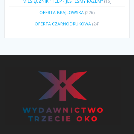
16
MIESIĘCZNIK "HELP - JESTEŚMY RAZEM"
16
produktów
226
OFERTA BRAJLOWSKA
226
produktów
24
OFERTA CZARNODRUKOWA
24
produkty