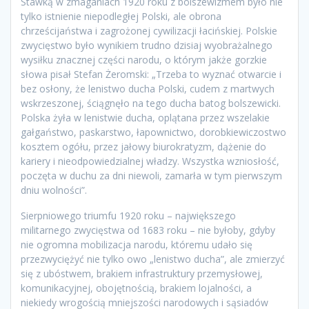
Stawką w zmaganiach 1920 roku z bolszewizmem było nie
tylko istnienie niepodległej Polski, ale obrona
chrześcijaństwa i zagrożonej cywilizacji łacińskiej. Polskie
zwycięstwo było wynikiem trudno dzisiaj wyobrażalnego
wysiłku znacznej części narodu, o którym jakże gorzkie
słowa pisał Stefan Żeromski: „Trzeba to wyznać otwarcie i
bez osłony, że lenistwo ducha Polski, cudem z martwych
wskrzeszonej, ściągnęło na tego ducha batog bolszewicki.
Polska żyła w lenistwie ducha, oplątana przez wszelakie
gałgaństwo, paskarstwo, łapownictwo, dorobkiewiczostwo
kosztem ogółu, przez jałowy biurokratyzm, dążenie do
kariery i nieodpowiedzialnej władzy. Wszystka wzniosłość,
poczęta w duchu za dni niewoli, zamarła w tym pierwszym
dniu wolności”.
Sierpniowego triumfu 1920 roku – największego
militarnego zwycięstwa od 1683 roku – nie byłoby, gdyby
nie ogromna mobilizacja narodu, któremu udało się
przezwyciężyć nie tylko owo „lenistwo ducha”, ale zmierzyć
się z ubóstwem, brakiem infrastruktury przemysłowej,
komunikacyjnej, obojętnością, brakiem lojalności, a
niekiedy wrogością mniejszości narodowych i sąsiadów