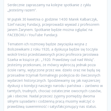
Serdecznie zapraszamy na kolejne spotkanie z cyklu
„Jesteśmy razem”.
W piątek 30 kwietnia o godzinie 14:00 Marek Kalbarczyk,
Szef naszej Fundacji, przeprowadzi wywiad z profesorem
Janem Żarynem. Spotkanie będzie można oglądać na
FACEBOKU i YouTube Fundacji.
Tematem ich rozmowy będzie zwycięska wojna z
Bolszewikami z roku 1920, a dyskusja będzie się toczyła
wokół treści przedstawionych przez profesora Jarosława
Szarka w książce pt.: „1920. Prawdziwy cud nad Wisłą”.
Jesteśmy przekonani, że mówcy wykroczą jednak poza
ścisłe ramy, wytyczone przez ww. dzieło oraz nie będą się
przesadnie trzymali formalnego podejścia do ówczesnych
wydarzeń historycznych. Spodziewamy się jak najszerszej
dyskusji o kondycji naszego narodu i państwa – zarówno w
tamtych, trudnych, chociaż ostatecznie owocnych czasów,
jak i obecnie. Nadal przecież żyjemy pomiędzy dwoma
silnymi sąsiadami i codzienną pracą musimy walczyć o
prawdziwą suwerenność i satysfakcjonujący nas status.