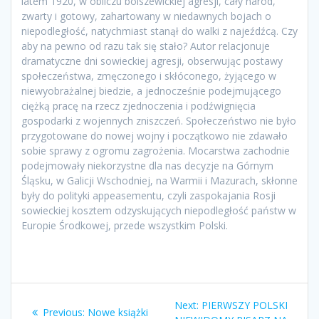
latem 1920, w obliczu bolszewickiej agresji, cały naród,
zwarty i gotowy, zahartowany w niedawnych bojach o
niepodległość, natychmiast stanął do walki z najeźdźcą. Czy
aby na pewno od razu tak się stało? Autor relacjonuje
dramatyczne dni sowieckiej agresji, obserwując postawy
społeczeństwa, zmęczonego i skłóconego, żyjącego w
niewyobrażalnej biedzie, a jednocześnie podejmującego
ciężką pracę na rzecz zjednoczenia i podźwignięcia
gospodarki z wojennych zniszczeń. Społeczeństwo nie było
przygotowane do nowej wojny i początkowo nie zdawało
sobie sprawy z ogromu zagrożenia. Mocarstwa zachodnie
podejmowały niekorzystne dla nas decyzje na Górnym
Śląsku, w Galicji Wschodniej, na Warmii i Mazurach, skłonne
były do polityki appeasementu, czyli zaspokajania Rosji
sowieckiej kosztem odzyskujących niepodległość państw w
Europie Środkowej, przede wszystkim Polski.
Nawigacja
Next
Next:
PIERWSZY POLSKI
Previous
Previous:
Nowe książki