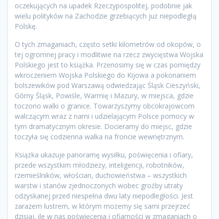
oczekujących na upadek Rzeczypospolitej, podobnie jak
wielu polityków na Zachodzie grzebiących już niepodległą
Polskę.
O tych zmaganiach, często setki kilometrów od okopów, o
tej ogromnej pracy i modlitwie na rzecz zwycięstwa Wojska
Polskiego jest to książka. Przenosimy się w czas pomiędzy
wkroczeniem Wojska Polskiego do Kijowa a pokonaniem
bolszewików pod Warszawą odwiedzając Śląsk Cieszyński,
Górny Śląsk, Powiśle, Warmię i Mazury, w miejsca, gdzie
toczono walki o granice. Towarzyszymy obcokrajowcom
walczącym wraz z nami i udzielającym Polsce pomocy w
tym dramatycznym okresie. Docieramy do miejsc, gdzie
toczyła się codzienna walka na froncie wewnętrznym.
Książka ukazuje panoramę wysiłku, poświęcenia i ofiary,
przede wszystkim młodzieży, inteligencji, robotników,
rzemieślników, włościan, duchowieństwa – wszystkich
warstw i stanów zjednoczonych wobec groźby utraty
odzyskanej przed niespełna dwu laty niepodległości. Jest
zarazem lustrem, w którym możemy się sami przejrzeć
dzisiaj, ile w nas poświęcenia i ofiarności w zmaganiach o