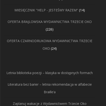
produktów
14
MIESIĘCZNIK "HELP - JESTEŚMY RAZEM"
14
produktów
OFERTA BRAJLOWSKA WYDAWNICTWA TRZECIE OKO
226
226
produktów
OFERTA CZARNODRUKOWA WYDAWNICTWA TRZECIE
24
OKO
24
produkty
Letnia biblioteka poezji – klasyka w dostępnych formach
Literatura bez barier – letnia rekomendacja w alfabecie
Braille’a
Zaplanuj wakacje z Wydawnictwem Trzecie Oko