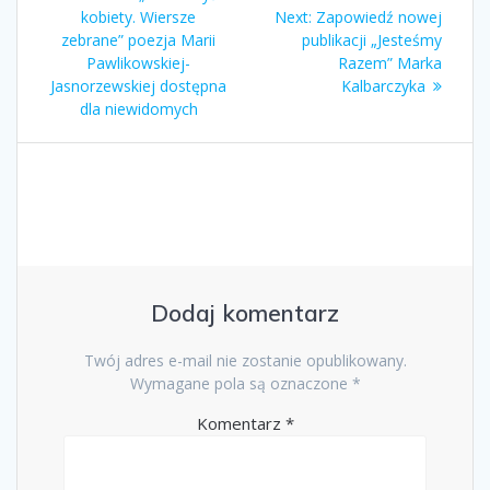
wpisu
post:
Next
kobiety. Wiersze
Next:
Zapowiedź nowej
post:
zebrane” poezja Marii
publikacji „Jesteśmy
Pawlikowskiej-
Razem” Marka
Jasnorzewskiej dostępna
Kalbarczyka
dla niewidomych
Dodaj komentarz
Twój adres e-mail nie zostanie opublikowany.
Wymagane pola są oznaczone
*
Komentarz
*