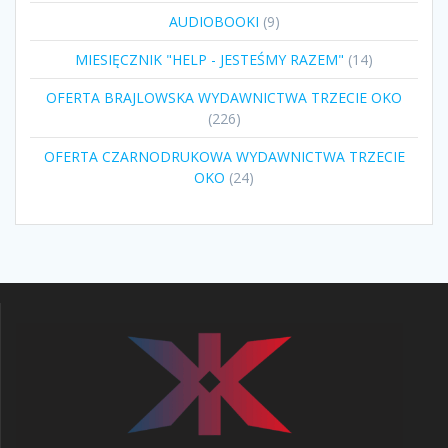
9
AUDIOBOOKI
9
produktów
14
MIESIĘCZNIK "HELP - JESTEŚMY RAZEM"
14
produktów
OFERTA BRAJLOWSKA WYDAWNICTWA TRZECIE OKO
226
226
produktów
OFERTA CZARNODRUKOWA WYDAWNICTWA TRZECIE
24
OKO
24
produkty