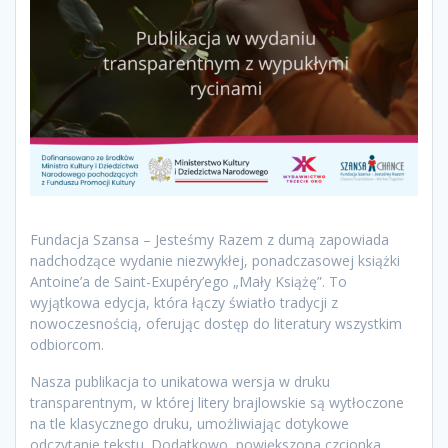
Fundacja Szansa – Jesteśmy Razem z dumą zapowiada
nadchodzące wydanie niezwykłej, ponadczasowej książki
Antoine’a de Saint-Exupéry’ego „Mały Książę”. To
wyjątkowa edycja, która łączy światło tradycji z
nowoczesnością, oferując dostęp do literatury wszystkim
odbiorcom.
Nasza publikacja to unikatowa wersja w druku
transparentnym, w której litery brajlowskie są wytłoczone
na tle klasycznego druku, umożliwiając dotykowe
odczytanie tekstu. Dodatkowo, powiększona czcionka