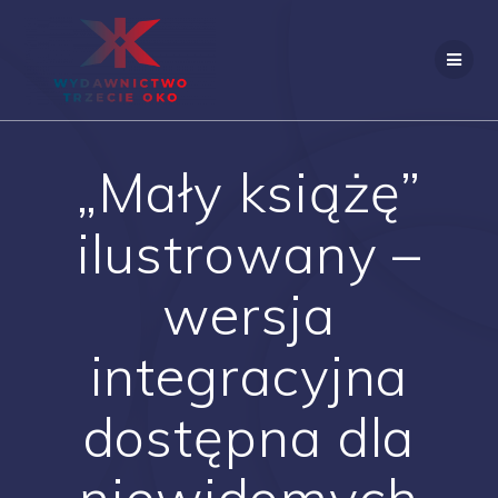
Skip
to
content
„Mały książę”
ilustrowany –
wersja
integracyjna
dostępna dla
niewidomych