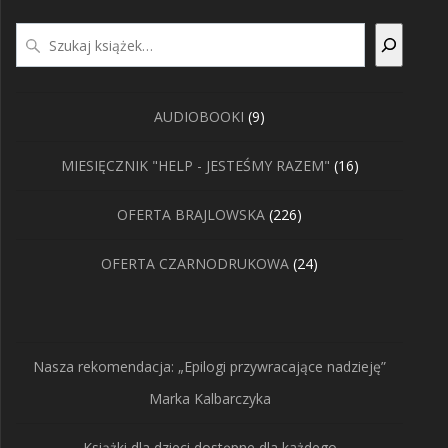
Szukaj
9
AUDIOBOOKI
9
produktów
16
MIESIĘCZNIK "HELP - JESTEŚMY RAZEM"
16
produktów
226
OFERTA BRAJLOWSKA
226
produktów
24
OFERTA CZARNODRUKOWA
24
produkty
Nasza rekomendacja: „Epilogi przywracające nadzieję”
Marka Kalbarczyka
Książki dla dzieci dostępne dla każdego