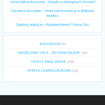
Letnia biblioteka poezji – klasyka w dostępnych formach
Literatura bez barier – letnia rekomendacja w alfabecie
Braille’a
Zaplanuj wakacje z Wydawnictwem Trzecie Oko
9
AUDIOBOOKI
9
produktów
16
MIESIĘCZNIK "HELP - JESTEŚMY RAZEM"
16
produktów
226
OFERTA BRAJLOWSKA
226
produktów
24
OFERTA CZARNODRUKOWA
24
produkty