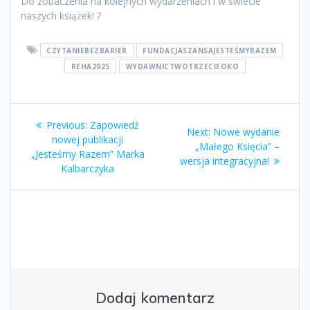
Do zobaczenia na kolejnych wydarzeniach i w świecie
naszych książek! ?
CZYTANIEBEZBARIER
FUNDACJASZANSAJESTEŚMYRAZEM
REHA2025
WYDAWNICTWOTRZECIEOKO
Nawigacja
Previous
Previous:
Zapowiedź
Next
Next:
Nowe wydanie
wpisu
post:
nowej publikacji
post:
„Małego Księcia” –
„Jesteśmy Razem” Marka
wersja integracyjna!
Kalbarczyka
Dodaj komentarz