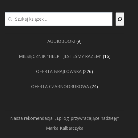
Szukaj
9
AUDIOBOOKI
9
produktów
16
MIESIĘCZNIK "HELP - JESTEŚMY RAZEM"
16
produktów
226
OFERTA BRAJLOWSKA
226
produktów
24
OFERTA CZARNODRUKOWA
24
produkty
Nasza rekomendacja: „Epilogi przywracające nadzieję”
Marka Kalbarczyka