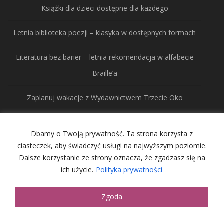
Książki dla dzieci dostępne dla każdego
Letnia biblioteka poezji – klasyka w dostępnych formach
Literatura bez barier – letnia rekomendacja w alfabecie
Braille’a
Zaplanuj wakacje z Wydawnictwem Trzecie Oko
Dbamy o Twoją prywatność. Ta strona korzysta z
Wydawnictwo Trzecie
ciasteczek, aby świadczyć usługi na najwyższym poziomie.
Dalsze korzystanie ze strony oznacza, że zgadzasz się na
Oko
ich użycie.
Polityka prywatności
© 2026 Wydawnictwo Trzecie Oko. Built using WordPress and
Zgoda
the
Mesmerize Theme