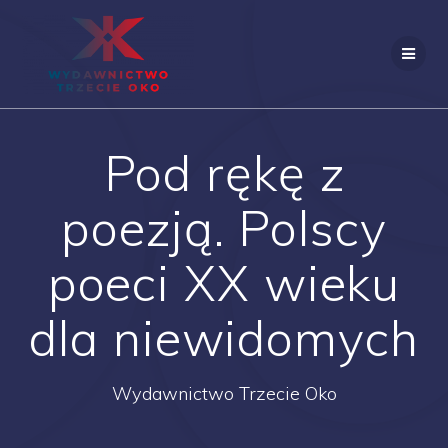
Skip
to
content
Pod rękę z
poezją. Polscy
poeci XX wieku
dla niewidomych
Wydawnictwo Trzecie Oko