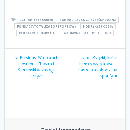
CZYTANIEBEZBARIER
FUNDACJASZANSAJESTEŚMYRAZEM
FUNDACJATOTALIZATORSPORTOWY
PODRĘKĘZPOEZJĄ
POLSCYPOECIXXWIEKU
WYDAWNICTWOTRZECIEOKO
Nawigacja
Previous
Next
Previous:
W oparach
Next:
Książki, które
wpisu
post:
post:
absurdu – Tuwim i
brzmią wyjątkowo –
Słonimski w zasięgu
nasze audiobooki na
dotyku
Spotify
Dodaj komentarz