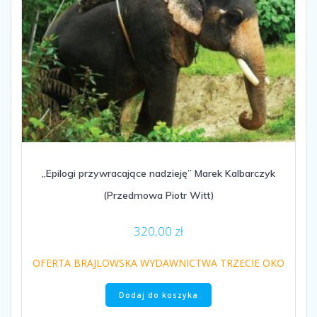
„Epilogi przywracające nadzieję” Marek Kalbarczyk
(Przedmowa Piotr Witt)
320,00
zł
OFERTA BRAJLOWSKA WYDAWNICTWA TRZECIE OKO
Dodaj do koszyka