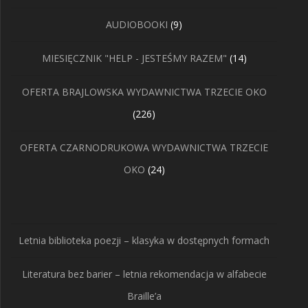
9
AUDIOBOOKI
9
produktów
14
MIESIĘCZNIK "HELP - JESTEŚMY RAZEM"
14
produktów
OFERTA BRAJLOWSKA WYDAWNICTWA TRZECIE OKO
226
226
produktów
OFERTA CZARNODRUKOWA WYDAWNICTWA TRZECIE
24
OKO
24
produkty
Letnia biblioteka poezji – klasyka w dostępnych formach
Literatura bez barier – letnia rekomendacja w alfabecie
Braille’a