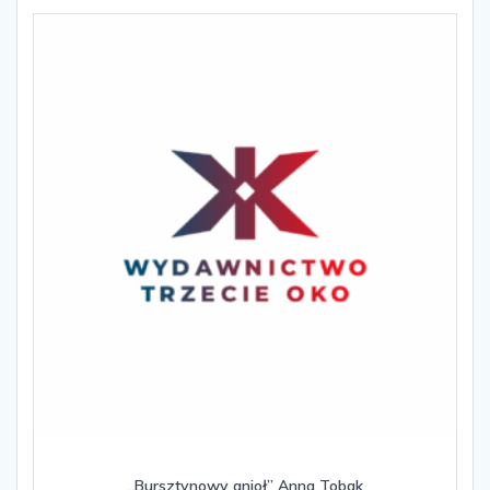
„Bursztynowy anioł” Anna Tobak