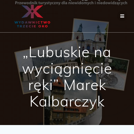
Skip
to
content
„Lubuskie na
wyciągnięcie
ręki” Marek
Kalbarczyk