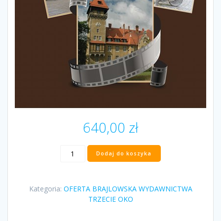
640,00
zł
ilość
Dodaj do koszyka
„Lubuskie
na
wyciągnięcie
Kategoria:
OFERTA BRAJLOWSKA WYDAWNICTWA
ręki”
TRZECIE OKO
Marek
Kalbarczyk