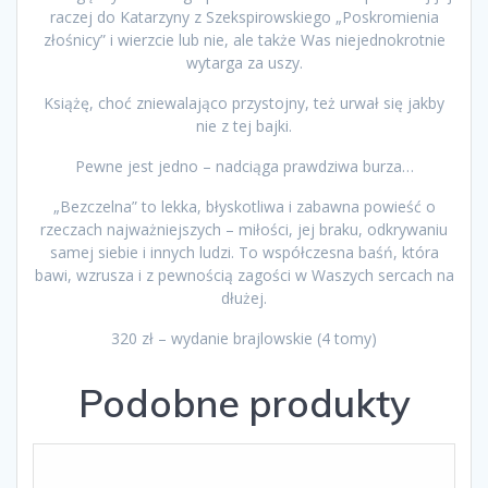
raczej do Katarzyny z Szekspirowskiego „Poskromienia
złośnicy” i wierzcie lub nie, ale także Was niejednokrotnie
wytarga za uszy.
Książę, choć zniewalająco przystojny, też urwał się jakby
nie z tej bajki.
Pewne jest jedno – nadciąga prawdziwa burza…
„Bezczelna” to lekka, błyskotliwa i zabawna powieść o
rzeczach najważniejszych – miłości, jej braku, odkrywaniu
samej siebie i innych ludzi. To współczesna baśń, która
bawi, wzrusza i z pewnością zagości w Waszych sercach na
dłużej.
320 zł – wydanie brajlowskie (4 tomy)
Podobne produkty