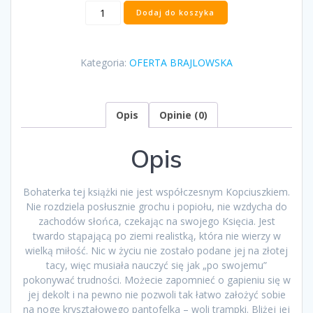
ilość
Dodaj do koszyka
„Bezczelna”
Martyna
Kubacka
Kategoria:
OFERTA BRAJLOWSKA
Opis
Opinie (0)
Opis
Bohaterka tej książki nie jest współczesnym Kopciuszkiem.
Nie rozdziela posłusznie grochu i popiołu, nie wzdycha do
zachodów słońca, czekając na swojego Księcia. Jest
twardo stąpającą po ziemi realistką, która nie wierzy w
wielką miłość. Nic w życiu nie zostało podane jej na złotej
tacy, więc musiała nauczyć się jak „po swojemu”
pokonywać trudności. Możecie zapomnieć o gapieniu się w
jej dekolt i na pewno nie pozwoli tak łatwo założyć sobie
na nogę kryształowego pantofelka – woli trampki. Bliżej jej