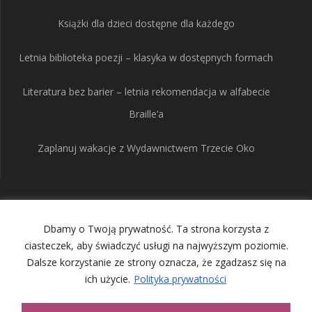
Książki dla dzieci dostępne dla każdego
Letnia biblioteka poezji – klasyka w dostępnych formach
Literatura bez barier – letnia rekomendacja w alfabecie
Braille’a
Zaplanuj wakacje z Wydawnictwem Trzecie Oko
Wydawnictwo Trzecie
Dbamy o Twoją prywatność. Ta strona korzysta z
Oko
ciasteczek, aby świadczyć usługi na najwyższym poziomie.
Dalsze korzystanie ze strony oznacza, że zgadzasz się na
ich użycie.
Polityka prywatności
© 2026 Wydawnictwo Trzecie Oko. Built using WordPress and
the
Mesmerize Theme