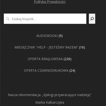
Polityka Prywatności
Szukaj
9
AUDIOBOOKI
9
produktów
16
MIESIĘCZNIK "HELP - JESTEŚMY RAZEM"
16
produktów
226
OFERTA BRAJLOWSKA
226
produktów
24
OFERTA CZARNODRUKOWA
24
produkty
Nasza rekomendacja: „Epilogi przywracające nadzieję”
Marka Kalbarczyka