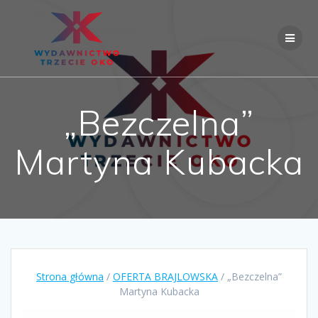
Skip
to
content
„Bezczelna”
Martyna Kubacka
Strona główna
/
OFERTA BRAJLOWSKA
/ „Bezczelna”
Martyna Kubacka