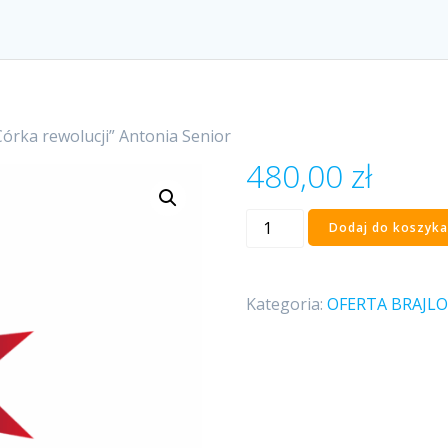
Córka rewolucji” Antonia Senior
480,00
zł
ilość
Dodaj do koszyka
„Córka
rewolucji”
Antonia
Kategoria:
OFERTA BRAJL
Senior