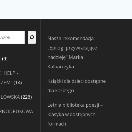
Nasza rekomendacja:
„Epilogi przywracające
nadzieję” Marka
9
I
9
Kalbarczyka
produktów
 "HELP -
Książki dla dzieci dostępne
14
AZEM"
14
dla każdego
produktów
226
JLOWSKA
226
Letnia biblioteka poezji –
produktów
ARNODRUKOWA
klasyka w dostępnych
formach