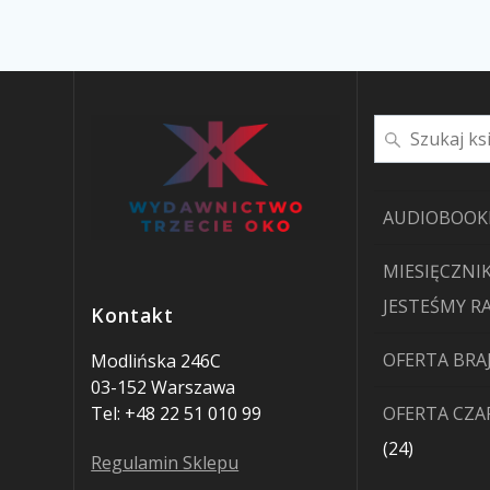
Szukaj
AUDIOBOOK
MIESIĘCZNIK
JESTEŚMY R
Kontakt
OFERTA BRA
Modlińska 246C
03-152 Warszawa
Tel: +48 22 51 010 99
OFERTA CZ
24
24
Regulamin Sklepu
produkty