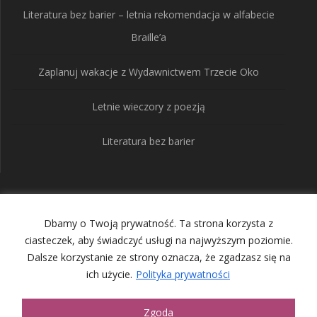
Literatura bez barier – letnia rekomendacja w alfabecie
Braille’a
Zaplanuj wakacje z Wydawnictwem Trzecie Oko
Letnie wieczory z poezją
Literatura bez barier
Wydawnictwo Trzecie
Dbamy o Twoją prywatność. Ta strona korzysta z
Oko
ciasteczek, aby świadczyć usługi na najwyższym poziomie.
Dalsze korzystanie ze strony oznacza, że zgadzasz się na
ich użycie.
Polityka prywatności
© 2026 Wydawnictwo Trzecie Oko. Built using WordPress and
the
Mesmerize Theme
Zgoda