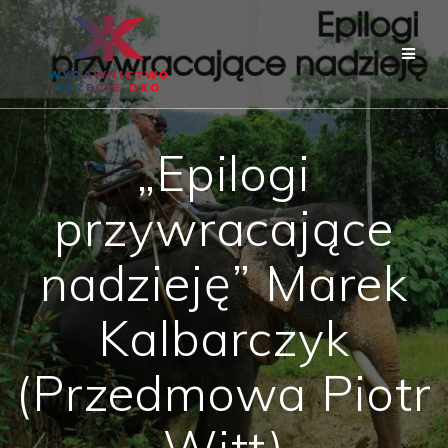
Skip
to
content
„Epilogi
przywracające
nadzieję” Marek
Kalbarczyk
(Przedmowa Piotr
Witt)