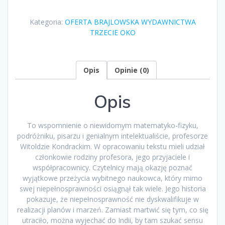
przywracające
nadzieję”
Kategoria:
OFERTA BRAJLOWSKA WYDAWNICTWA
Marek
TRZECIE OKO
Kalbarczyk
(Przedmowa
Piotr
Witt)
Opis
Opinie (0)
Opis
To wspomnienie o niewidomym matematyko-fizyku,
podróżniku, pisarzu i genialnym intelektualiście, profesorze
Witoldzie Kondrackim. W opracowaniu tekstu mieli udział
członkowie rodziny profesora, jego przyjaciele i
współpracownicy. Czytelnicy mają okazję poznać
wyjątkowe przeżycia wybitnego naukowca, który mimo
swej niepełnosprawności osiągnął tak wiele. Jego historia
pokazuje, że niepełnosprawność nie dyskwalifikuje w
realizacji planów i marzeń. Zamiast martwić się tym, co się
utraciło, można wyjechać do Indii, by tam szukać sensu