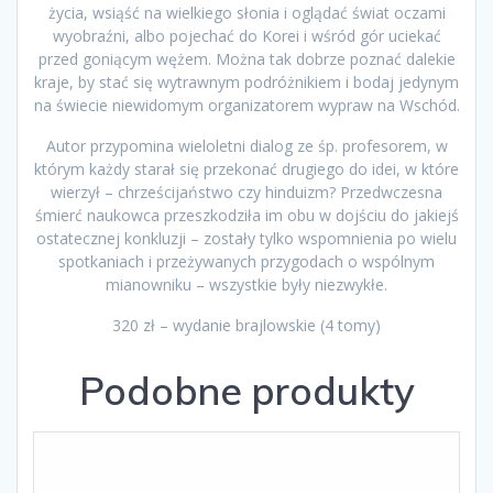
życia, wsiąść na wielkiego słonia i oglądać świat oczami
wyobraźni, albo pojechać do Korei i wśród gór uciekać
przed goniącym wężem. Można tak dobrze poznać dalekie
kraje, by stać się wytrawnym podróżnikiem i bodaj jedynym
na świecie niewidomym organizatorem wypraw na Wschód.
Autor przypomina wieloletni dialog ze śp. profesorem, w
którym każdy starał się przekonać drugiego do idei, w które
wierzył – chrześcijaństwo czy hinduizm? Przedwczesna
śmierć naukowca przeszkodziła im obu w dojściu do jakiejś
ostatecznej konkluzji – zostały tylko wspomnienia po wielu
spotkaniach i przeżywanych przygodach o wspólnym
mianowniku – wszystkie były niezwykłe.
320 zł – wydanie brajlowskie (4 tomy)
Podobne produkty