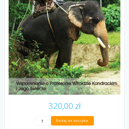
320,00
zł
ilość
Dodaj do koszyka
„Epilogi