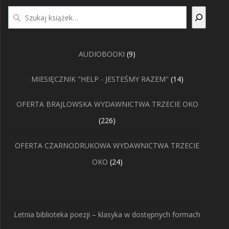
Szukaj
9
AUDIOBOOKI
9
produktów
14
MIESIĘCZNIK "HELP - JESTEŚMY RAZEM"
14
produktów
OFERTA BRAJLOWSKA WYDAWNICTWA TRZECIE OKO
226
226
produktów
OFERTA CZARNODRUKOWA WYDAWNICTWA TRZECIE
24
OKO
24
produkty
Letnia biblioteka poezji – klasyka w dostępnych formach