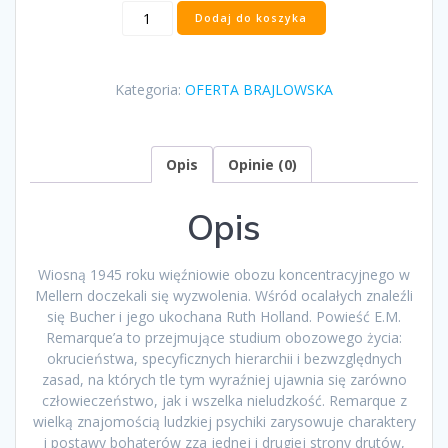
ilość
Dodaj do koszyka
„Iskra
życia”
Erich
Kategoria:
OFERTA BRAJLOWSKA
Maria
Remarque
Opis
Opinie (0)
Opis
Wiosną 1945 roku więźniowie obozu koncentracyjnego w
Mellern doczekali się wyzwolenia. Wśród ocalałych znaleźli
się Bucher i jego ukochana Ruth Holland. Powieść E.M.
Remarque’a to przejmujące studium obozowego życia:
okrucieństwa, specyficznych hierarchii i bezwzględnych
zasad, na których tle tym wyraźniej ujawnia się zarówno
człowieczeństwo, jak i wszelka nieludzkość. Remarque z
wielką znajomością ludzkiej psychiki zarysowuje charaktery
i postawy bohaterów zza jednej i drugiej strony drutów,