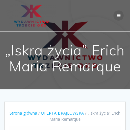
Skip
to
content
„Iskra życia” Erich
Maria Remarque
Strona główna
/
OFERTA BRAJLOWSKA
/ „Iskra życia” Erich
Maria Remarque