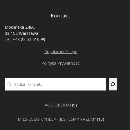
Kontakt
Modlińska 246C
03-152 Warszawa
Tel: +48 22 51 010 99
Regulamin Sklepu
Polityka Prywatności
Szukaj
9
AUDIOBOOKI
9
produktów
16
MIESIĘCZNIK "HELP - JESTEŚMY RAZEM"
16
produktów