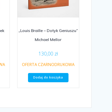
rek
„Louis Braille – Dotyk Geniuszu”
Michael Mellor
130,00
zł
WA
OFERTA CZARNODRUKOWA
Dodaj do koszyka