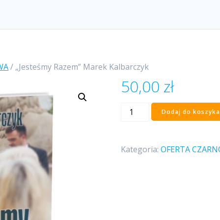
WA
/ „Jesteśmy Razem” Marek Kalbarczyk
50,00
zł
ilość
Dodaj do koszyka
"Jesteśmy
Razem"
Marek
Kategoria:
OFERTA CZAR
Kalbarczyk