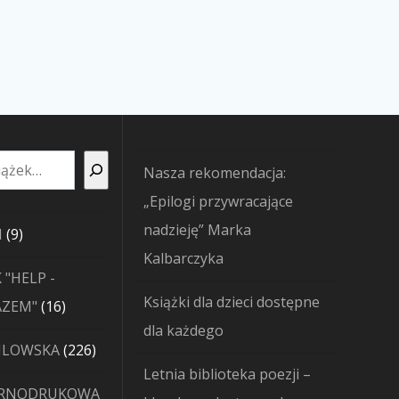
Nasza rekomendacja:
„Epilogi przywracające
nadzieję” Marka
9
I
9
Kalbarczyka
produktów
 "HELP -
Książki dla dzieci dostępne
16
AZEM"
16
dla każdego
produktów
226
JLOWSKA
226
Letnia biblioteka poezji –
produktów
ARNODRUKOWA