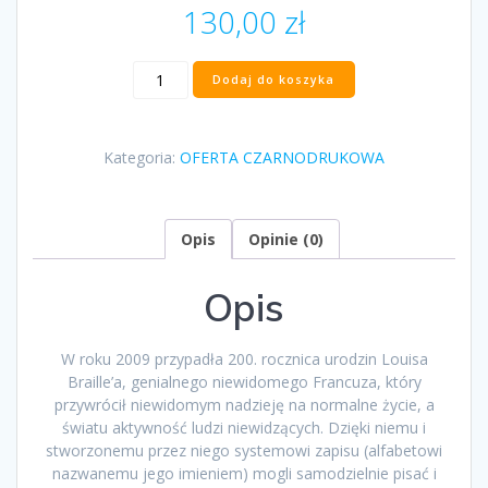
130,00
zł
ilość
Dodaj do koszyka
"Louis
Braille
–
Kategoria:
OFERTA CZARNODRUKOWA
Dotyk
Geniuszu"
Michael
Mellor
Opis
Opinie (0)
Opis
W roku 2009 przypadła 200. rocznica urodzin Louisa
Braille’a, genialnego niewidomego Francuza, który
przywrócił niewidomym nadzieję na normalne życie, a
światu aktywność ludzi niewidzących. Dzięki niemu i
stworzonemu przez niego systemowi zapisu (alfabetowi
nazwanemu jego imieniem) mogli samodzielnie pisać i