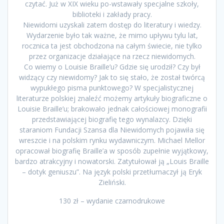
czytać. Już w XIX wieku po-wstawały specjalne szkoły,
biblioteki i zakłady pracy.
Niewidomi uzyskali zatem dostęp do literatury i wiedzy.
Wydarzenie było tak ważne, że mimo upływu tylu lat,
rocznica ta jest obchodzona na całym świecie, nie tylko
przez organizacje działające na rzecz niewidomych.
Co wiemy o Louisie Braille’u? Gdzie się urodził? Czy był
widzący czy niewidomy? Jak to się stało, że został twórcą
wypukłego pisma punktowego? W specjalistycznej
literaturze polskiej znaleźć możemy artykuły biograficzne o
Louisie Braille’u; brakowało jednak całościowej monografii
przedstawiającej biografię tego wynalazcy. Dzięki
staraniom Fundacji Szansa dla Niewidomych pojawiła się
wreszcie i na polskim rynku wydawniczym. Michael Mellor
opracował biografię Braille’a w sposób zupełnie wyjątkowy,
bardzo atrakcyjny i nowatorski. Zatytułował ją „Louis Braille
– dotyk geniuszu”. Na język polski przetłumaczył ją Eryk
Zieliński.
130 zł – wydanie czarnodrukowe