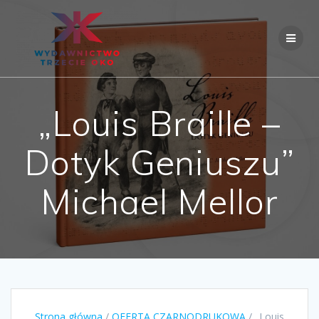
Skip
to
content
„Louis Braille –
Dotyk Geniuszu”
Michael Mellor
Strona główna
/
OFERTA CZARNODRUKOWA
/ „Louis