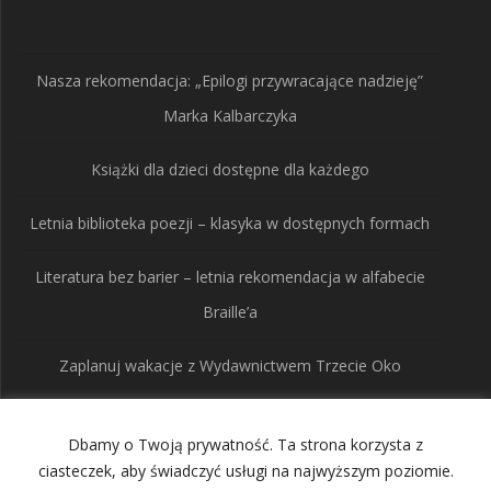
produkty
Nasza rekomendacja: „Epilogi przywracające nadzieję”
Marka Kalbarczyka
Książki dla dzieci dostępne dla każdego
Letnia biblioteka poezji – klasyka w dostępnych formach
Literatura bez barier – letnia rekomendacja w alfabecie
Braille’a
Zaplanuj wakacje z Wydawnictwem Trzecie Oko
Dbamy o Twoją prywatność. Ta strona korzysta z
Wydawnictwo Trzecie
ciasteczek, aby świadczyć usługi na najwyższym poziomie.