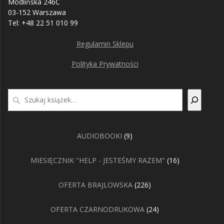
Modlińska 246C
03-152 Warszawa
Tel: +48 22 51 010 99
Regulamin Sklepu
Polityka Prywatności
Szukaj
9
AUDIOBOOKI
9
produktów
16
MIESIĘCZNIK "HELP - JESTEŚMY RAZEM"
16
produktów
226
OFERTA BRAJLOWSKA
226
produktów
24
OFERTA CZARNODRUKOWA
24