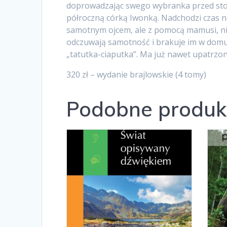
doprowadzając swego wybranka przed stop
półroczną córką Iwonką. Nadchodzi czas na
samotnym ojcem, ale z pomocą mamusi, nia
odczuwają samotność i brakuje im w domu 
„tatutka-ciaputka”. Ma już nawet upatrzo
320 zł – wydanie brajlowskie (4 tomy)
Podobne produk