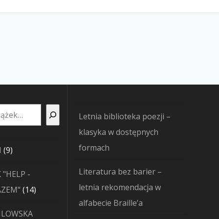
Letnia biblioteka poezji –
klasyka w dostępnych
formach
9
I
9
produktów
Literatura bez barier –
 "HELP -
letnia rekomendacja w
14
AZEM"
14
alfabecie Braille’a
produktów
JLOWSKA