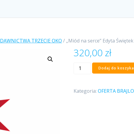
YDAWNICTWA TRZECIE OKO
/ „Miód na serce” Edyta Świętek
320,00
zł
ilość
Dodaj do koszyka
„Miód
na
serce”
Kategoria:
OFERTA BRAJL
Edyta
Świętek