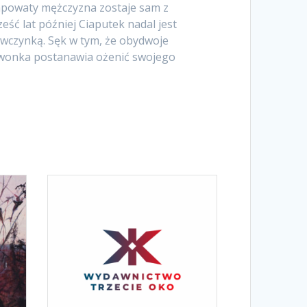
apowaty mężczyzna zostaje sam z
eść lat później Ciaputek nadal jest
ewczynką. Sęk w tym, że obydwoje
 Iwonka postanawia ożenić swojego