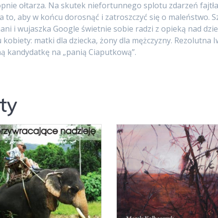
nie ołtarza. Na skutek niefortunnego splotu zdarzeń fajtł
 to, aby w końcu dorosnąć i zatroszczyć się o maleństwo. Sz
ni i wujaszka Google świetnie sobie radzi z opieką nad dzi
kobiety: matki dla dziecka, żony dla mężczyzny. Rezolutna
ną kandydatkę na „panią Ciaputkową”.
ty