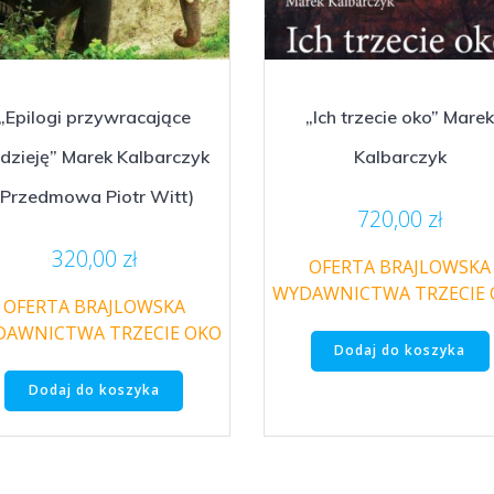
„Epilogi przywracające
„Ich trzecie oko” Mare
dzieję” Marek Kalbarczyk
Kalbarczyk
(Przedmowa Piotr Witt)
720,00
zł
320,00
zł
OFERTA BRAJLOWSKA
WYDAWNICTWA TRZECIE
OFERTA BRAJLOWSKA
AWNICTWA TRZECIE OKO
Dodaj do koszyka
Dodaj do koszyka