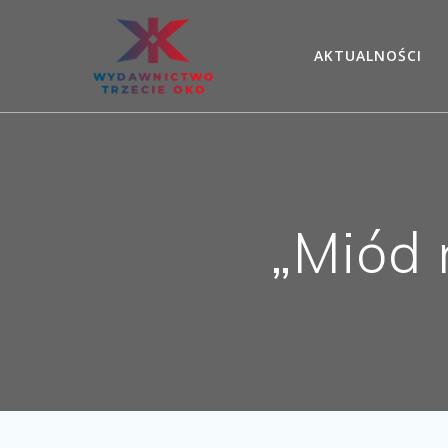
Skip
to
AKTUALNOŚCI
content
„Miód 