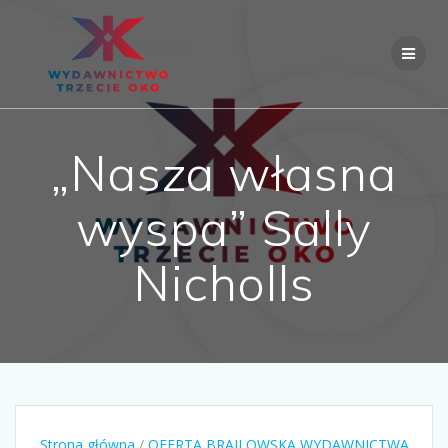
Skip
to
content
„Nasza własna
wyspa” Sally
Nicholls
Strona główna
/
OFERTA BRAJLOWSKA WYDAWNICTWA