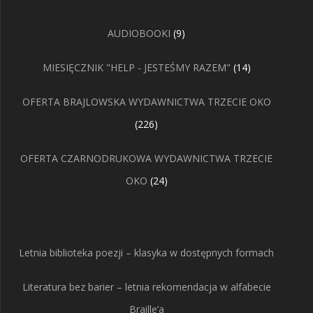
9
AUDIOBOOKI
9
produktów
14
MIESIĘCZNIK "HELP - JESTEŚMY RAZEM"
14
produktów
OFERTA BRAJLOWSKA WYDAWNICTWA TRZECIE OKO
226
226
produktów
OFERTA CZARNODRUKOWA WYDAWNICTWA TRZECIE
24
OKO
24
produkty
Letnia biblioteka poezji – klasyka w dostępnych formach
Literatura bez barier – letnia rekomendacja w alfabecie
Braille’a