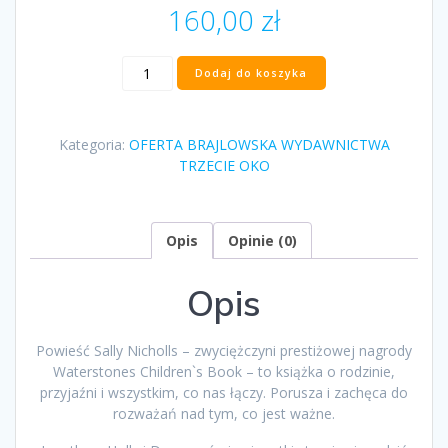
160,00
zł
ilość
Dodaj do koszyka
„Nasza
własna
wyspa”
Kategoria:
OFERTA BRAJLOWSKA WYDAWNICTWA
Sally
TRZECIE OKO
Nicholls
Opis
Opinie (0)
Opis
Powieść Sally Nicholls – zwyciężczyni prestiżowej nagrody
Waterstones Children`s Book – to książka o rodzinie,
przyjaźni i wszystkim, co nas łączy. Porusza i zachęca do
rozważań nad tym, co jest ważne.