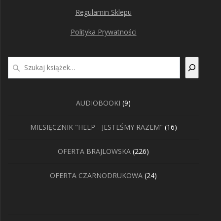
Regulamin Sklepu
Polityka Prywatności
Szukaj
9
AUDIOBOOKI
9
produktów
16
MIESIĘCZNIK "HELP - JESTEŚMY RAZEM"
16
produktów
226
OFERTA BRAJLOWSKA
226
produktów
24
OFERTA CZARNODRUKOWA
24
produkty