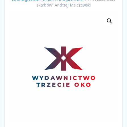
skarbów” Andrzej Malczewski