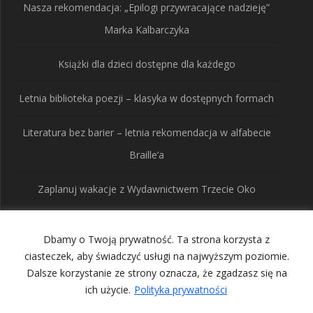
Nasza rekomendacja: „Epilogi przywracające nadzieję”
Marka Kalbarczyka
Książki dla dzieci dostępne dla każdego
Letnia biblioteka poezji – klasyka w dostępnych formach
Literatura bez barier – letnia rekomendacja w alfabecie
Braille’a
Zaplanuj wakacje z Wydawnictwem Trzecie Oko
Dbamy o Twoją prywatność. Ta strona korzysta z
Wydawnictwo Trzecie
ciasteczek, aby świadczyć usługi na najwyższym poziomie.
Dalsze korzystanie ze strony oznacza, że zgadzasz się na
Oko
ich użycie.
Polityka prywatności