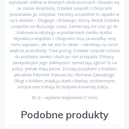
wynalazek zniknął w dziwnych okolicznościach. Okazało się,
że został skradziony. Dziadek Leopold z chłopcami
postanawia go odzyskać. Niestety urządzenie to wpadło w
ręce złodziei – Długiego i Krótkiego, którzy śledzili Dziadka
Leopolda od dłuższego czasu. Zamierzają oni użyć go do
zrabowania ukrytego w podziemiach zamku skarbu.
Wynalazca wspólnie z chłopcami chcą za wszelką cenę
temu zapobiec, ale nie jest to łatwe – natrafiają na coraz
większe przeszkody. Trwa pościg. Dziadek Leopold schodzi
do podziemi zamku i słuch po nim przepada. Chłopcy
zaniepokojeni jego zniknięciem zamierzają zgłosić to na
policji. Jednak mają pecha. Zostają posądzeni o kradzież
plecaków Petroneli Stanowczej i Romana Zawziętego.
Długi z Krótkim znajdują skarb i błądząc podziemnymi
korytarzami trafiają do budynku komendy policji…
80 zł – wydanie brajlowskie (1 tom)
Podobne produkty