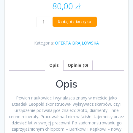
80,00
zł
ilość
Dodaj do koszyka
„Poszukiwacze
skarbów”
Andrzej
Kategoria:
OFERTA BRAJLOWSKA
Malczewski
Opis
Opinie (0)
Opis
Pewien naukowiec i wynalazca znany w mieście jako
Dziadek Leopold skonstruował wykrywacz skarbów, czyli
urządzenie pozwalające znaleźć złoto, diamenty i inne
cenne minerały. Pracował nad nim w ścisłej tajemnicy przez
dziesięć lat w swojej pracowni. Po zademonstrowaniu go
zaprzyjaźnionym chłopcom – Bartkowi i Kajtkowi – nowy