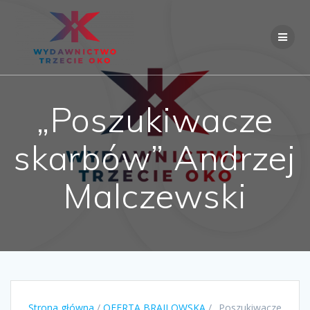
Skip
to
content
„Poszukiwacze
skarbów” Andrzej
Malczewski
Strona główna
/
OFERTA BRAJLOWSKA
/ „Poszukiwacze