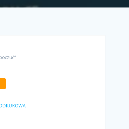
 poczuć”
NODRUKOWA