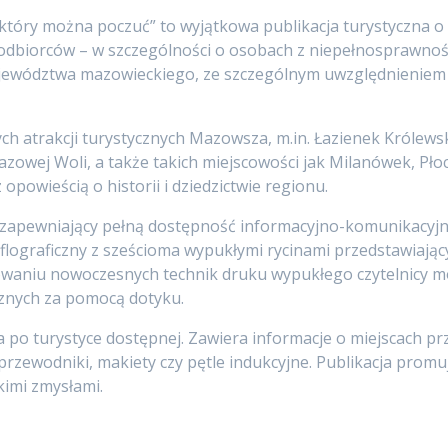
, który można poczuć” to wyjątkowa publikacja turystyczna 
dbiorców – w szczególności o osobach z niepełnosprawności
jewództwa mazowieckiego, ze szczególnym uwzględnieniem m
zych atrakcji turystycznych Mazowsza, m.in. Łazienek Królews
owej Woli, a także takich miejscowości jak Milanówek, Pło
opowieścią o historii i dziedzictwie regionu.
apewniający pełną dostępność informacyjno-komunikacyjną
yflograficzny z sześcioma wypukłymi rycinami przedstawiają
osowaniu nowoczesnych technik druku wypukłego czytelnicy 
cznych za pomocą dotyku.
a po turystyce dostępnej. Zawiera informacje o miejscach 
zewodniki, makiety czy pętle indukcyjne. Publikacja promuje
imi zmysłami.