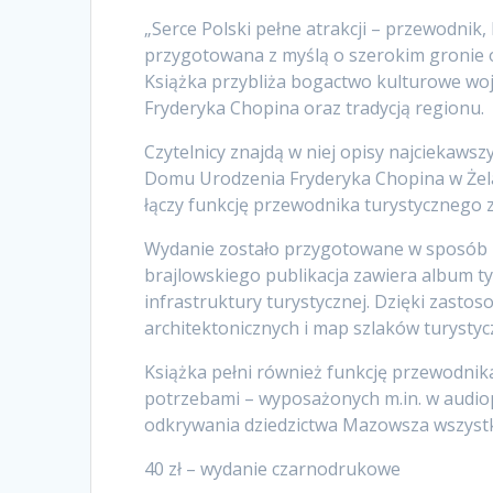
„Serce Polski pełne atrakcji – przewodnik
przygotowana z myślą o szerokim gronie o
Książka przybliża bogactwo kulturowe wo
Fryderyka Chopina oraz tradycją regionu.
Czytelnicy znajdą w niej opisy najciekaws
Domu Urodzenia Fryderyka Chopina w Żelaz
łączy funkcję przewodnika turystycznego z 
Wydanie zostało przygotowane w sposób z
brajlowskiego publikacja zawiera album t
infrastruktury turystycznej. Dzięki zast
architektonicznych i map szlaków turysty
Książka pełni również funkcję przewodnik
potrzebami – wyposażonych m.in. w audiopr
odkrywania dziedzictwa Mazowsza wszystk
40 zł – wydanie czarnodrukowe