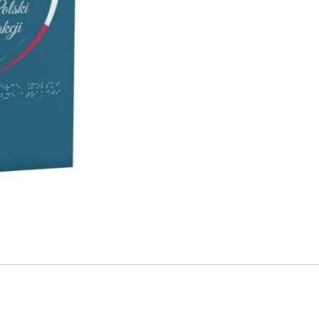
który
można
poczuć”