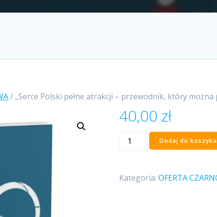
WA
/ „Serce Polski pełne atrakcji – przewodnik, który można
40,00
zł
ilość
Dodaj do koszyka
„Serce
Polski
pełne
Kategoria:
OFERTA CZAR
atrakcji
–
przewodnik,