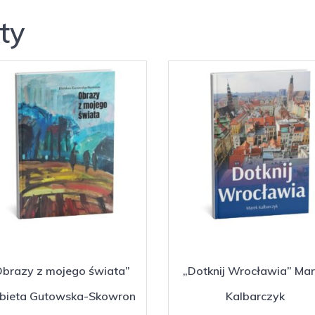
ty
Obrazy z mojego świata”
„Dotknij Wrocławia” Ma
żbieta Gutowska-Skowron
Kalbarczyk