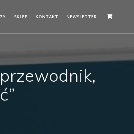
ZY
SKLEP
KONTAKT
NEWSLETTER
– przewodnik,
ć”