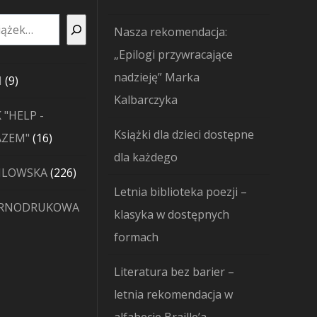
Nasza rekomendacja:
„Epilogi przywracające
nadzieję” Marka
9
I
9
Kalbarczyka
produktów
 "HELP -
Książki dla dzieci dostępne
16
AZEM"
16
dla każdego
produktów
226
JLOWSKA
226
Letnia biblioteka poezji –
produktów
ARNODRUKOWA
klasyka w dostępnych
formach
Literatura bez barier –
letnia rekomendacja w