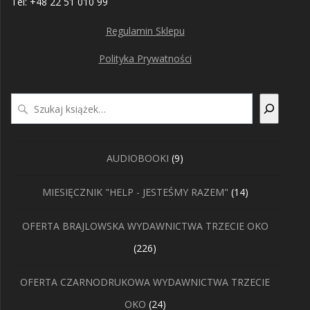
Tel: +48 22 51 010 99
Regulamin Sklepu
Polityka Prywatności
Szukaj
9
AUDIOBOOKI
9
produktów
14
MIESIĘCZNIK "HELP - JESTEŚMY RAZEM"
14
produktów
OFERTA BRAJLOWSKA WYDAWNICTWA TRZECIE OKO
226
226
produktów
OFERTA CZARNODRUKOWA WYDAWNICTWA TRZECIE
24
OKO
24