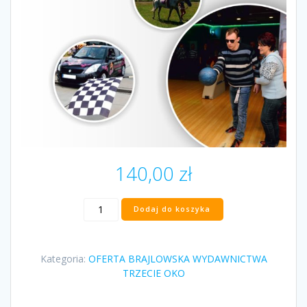
140,00
zł
ilość
Dodaj do koszyka
„Sportowe
rewelacje
dla
Kategoria:
OFERTA BRAJLOWSKA WYDAWNICTWA
niewidomych”
TRZECIE OKO
Marek
Kalbarczyk