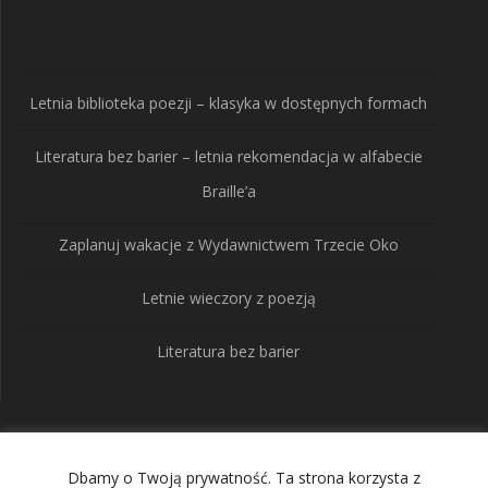
produkty
Letnia biblioteka poezji – klasyka w dostępnych formach
Literatura bez barier – letnia rekomendacja w alfabecie
Braille’a
Zaplanuj wakacje z Wydawnictwem Trzecie Oko
Letnie wieczory z poezją
Literatura bez barier
Wydawnictwo Trzecie
Dbamy o Twoją prywatność. Ta strona korzysta z