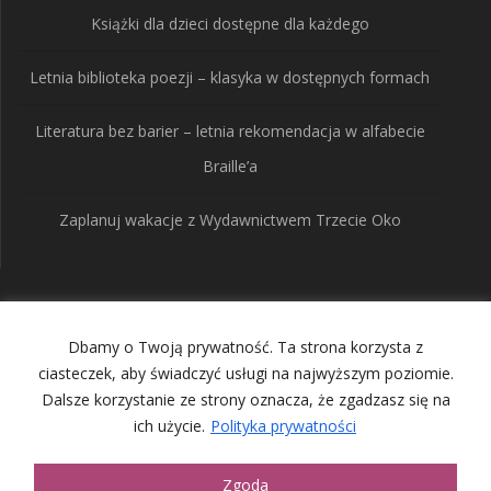
Książki dla dzieci dostępne dla każdego
Letnia biblioteka poezji – klasyka w dostępnych formach
Literatura bez barier – letnia rekomendacja w alfabecie
Braille’a
Zaplanuj wakacje z Wydawnictwem Trzecie Oko
Wydawnictwo Trzecie
Dbamy o Twoją prywatność. Ta strona korzysta z
Oko
ciasteczek, aby świadczyć usługi na najwyższym poziomie.
Dalsze korzystanie ze strony oznacza, że zgadzasz się na
ich użycie.
Polityka prywatności
© 2026 Wydawnictwo Trzecie Oko. Built using WordPress and
the
Mesmerize Theme
Zgoda