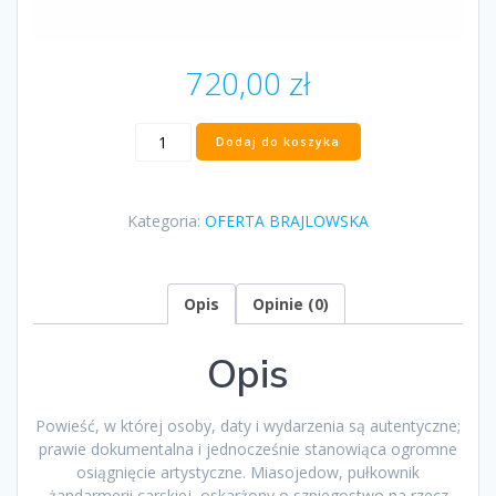
720,00
zł
ilość
Dodaj do koszyka
“Sprawa
pułkownika
Miasojedowa”
Kategoria:
OFERTA BRAJLOWSKA
Józef
Mackiewicz
Opis
Opinie (0)
Opis
Powieść, w której osoby, daty i wydarzenia są autentyczne;
prawie dokumentalna i jednocześnie stanowiąca ogromne
osiągnięcie artystyczne. Miasojedow, pułkownik
żandarmerii carskiej, oskarżony o szpiegostwo na rzecz