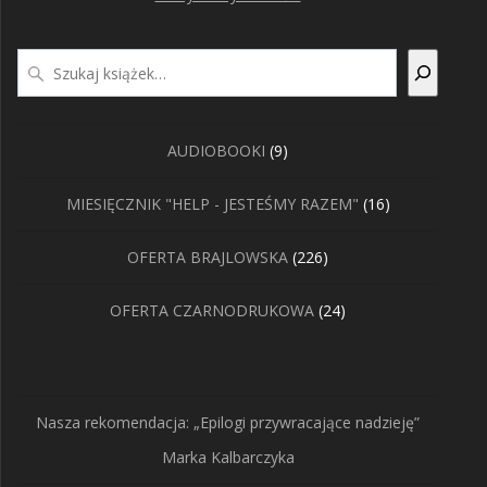
Szukaj
9
AUDIOBOOKI
9
produktów
16
MIESIĘCZNIK "HELP - JESTEŚMY RAZEM"
16
produktów
226
OFERTA BRAJLOWSKA
226
produktów
24
OFERTA CZARNODRUKOWA
24
produkty
Nasza rekomendacja: „Epilogi przywracające nadzieję”
Marka Kalbarczyka