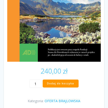
240,00
zł
ilość
Dodaj do koszyka
„Świat
opisywany
dźwiękiem”
Kategoria:
OFERTA BRAJLOWSKA
Marek
Kalbarczyk,