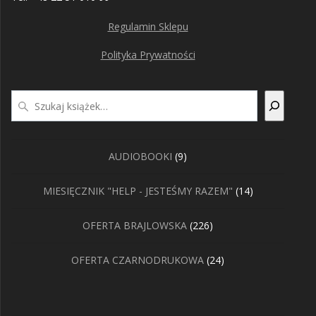
Regulamin Sklepu
Polityka Prywatności
Szukaj
9
AUDIOBOOKI
9
produktów
14
MIESIĘCZNIK "HELP - JESTEŚMY RAZEM"
14
produktów
226
OFERTA BRAJLOWSKA
226
produktów
24
OFERTA CZARNODRUKOWA
24
produkty