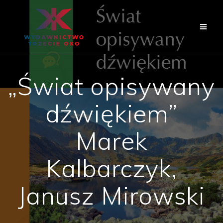
Skip
to
content
„Świat opisywany
dźwiękiem”
Marek
Kalbarczyk,
Janusz Mirowski