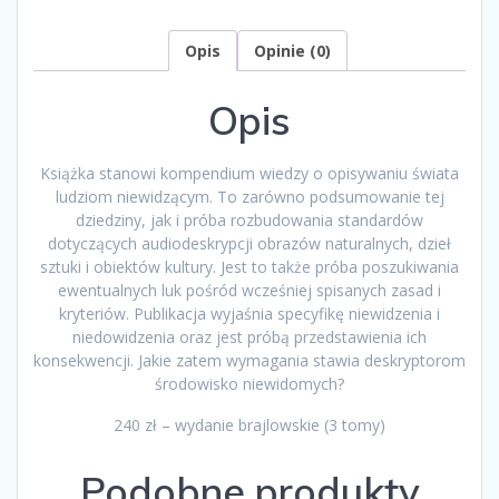
Janusz
Mirowski
Opis
Opinie (0)
Opis
Książka stanowi kompendium wiedzy o opisywaniu świata
ludziom niewidzącym. To zarówno podsumowanie tej
dziedziny, jak i próba rozbudowania standardów
dotyczących audiodeskrypcji obrazów naturalnych, dzieł
sztuki i obiektów kultury. Jest to także próba poszukiwania
ewentualnych luk pośród wcześniej spisanych zasad i
kryteriów. Publikacja wyjaśnia specyfikę niewidzenia i
niedowidzenia oraz jest próbą przedstawienia ich
konsekwencji. Jakie zatem wymagania stawia deskryptorom
środowisko niewidomych?
240 zł – wydanie brajlowskie (3 tomy)
Podobne produkty