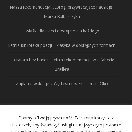
Nasza rekomendacja: „Epilogi przywracające nadzieję”
Marka Kalbarczyka
Książki dla dzieci dostępne dla każdego
Letnia biblioteka poezji – klasyka w dostępnych formach
Literatura bez barier – letnia rekomendacja w alfabecie
Braille’a
Zaplanuj wakacje z Wydawnictwem Trzecie Oko
Wydawnictwo Trzecie
Dbamy o Twoją prywatność. Ta strona korzysta z
Oko
ciasteczek, aby świadczyć usługi na najwyższym poziomie.
Dalsze korzystanie ze strony oznacza, że zgadzasz się na