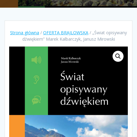
Strona główna
/
OFERTA BRAJLOWSKA
/ „Świat opisywany
dźwiękiem” Marek Kalbarczyk, Janusz Mirowski