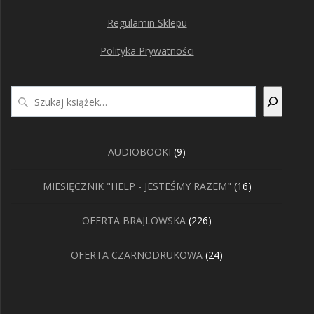
Regulamin Sklepu
Polityka Prywatności
Szukaj
9
AUDIOBOOKI
9
produktów
16
MIESIĘCZNIK "HELP - JESTEŚMY RAZEM"
16
produktów
226
OFERTA BRAJLOWSKA
226
produktów
24
OFERTA CZARNODRUKOWA
24
produkty