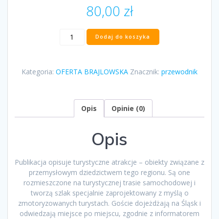
80,00
zł
ilość
Dodaj do koszyka
„Szlak
zabytków
techniki
Kategoria:
OFERTA BRAJLOWSKA
Znacznik:
przewodnik
województwa
śląskiego
widziany
dotykiem”
Opis
Opinie (0)
pod
redakcją
Opis
Marka
Kalbarczyka
Publikacja opisuje turystyczne atrakcje – obiekty związane z
przemysłowym dziedzictwem tego regionu. Są one
rozmieszczone na turystycznej trasie samochodowej i
tworzą szlak specjalnie zaprojektowany z myślą o
zmotoryzowanych turystach. Goście dojeżdżają na Śląsk i
odwiedzają miejsce po miejscu, zgodnie z informatorem