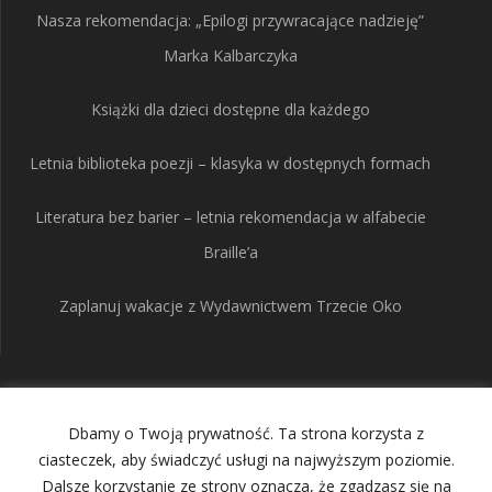
Nasza rekomendacja: „Epilogi przywracające nadzieję”
Marka Kalbarczyka
Książki dla dzieci dostępne dla każdego
Letnia biblioteka poezji – klasyka w dostępnych formach
Literatura bez barier – letnia rekomendacja w alfabecie
Braille’a
Zaplanuj wakacje z Wydawnictwem Trzecie Oko
Wydawnictwo Trzecie
Dbamy o Twoją prywatność. Ta strona korzysta z
Oko
ciasteczek, aby świadczyć usługi na najwyższym poziomie.
Dalsze korzystanie ze strony oznacza, że zgadzasz się na