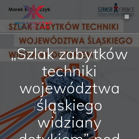
Skip
to
content
„Szlak zabytków
techniki
województwa
śląskiego
widziany
dotykiem” pod