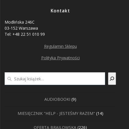
Kontakt
Modlińska 246C
03-152 Warszawa
Tel: +48 22 51 010 99
Regulamin Sklepu
Polityka Prywatności
Szukaj
9
AUDIOBOOKI
9
produktów
14
MIESIĘCZNIK "HELP - JESTEŚMY RAZEM"
14
produktów
226
OFERTA BRAJLOWSKA
226