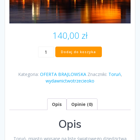
140,00
zł
ilość
Dodaj do koszyka
"Toruń
dostępny
dla
Kategoria:
OFERTA BRAJLOWSKA
Znaczniki:
Toruń
,
wszystkich"
wydawnictwotrzecieoko
Opis
Opinie (0)
Opis
Toruń, miasto wpisane na listę światowego dziedzictwa