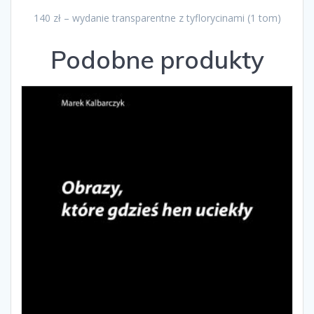
140 zł – wydanie transparentne z tyflorycinami (1 tom)
Podobne produkty