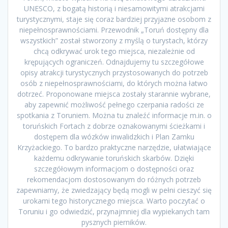
UNESCO, z bogatą historią i niesamowitymi atrakcjami
turystycznymi, staje się coraz bardziej przyjazne osobom z
niepełnosprawnościami. Przewodnik „Toruń dostępny dla
wszystkich” został stworzony z myślą o turystach, którzy
chcą odkrywać urok tego miejsca, niezależnie od
krępujących ograniczeń. Odnajdujemy tu szczegółowe
opisy atrakcji turystycznych przystosowanych do potrzeb
osób z niepełnosprawnościami, do których można łatwo
dotrzeć. Proponowane miejsca zostały starannie wybrane,
aby zapewnić możliwość pełnego czerpania radości ze
spotkania z Toruniem. Można tu znaleźć informacje m.in. o
toruńskich Fortach z dobrze oznakowanymi ścieżkami i
dostępem dla wózków inwalidzkich i Plan Zamku
Krzyżackiego. To bardzo praktyczne narzędzie, ułatwiające
każdemu odkrywanie toruńskich skarbów. Dzięki
szczegółowym informacjom o dostępności oraz
rekomendacjom dostosowanym do różnych potrzeb
zapewniamy, że zwiedzający będą mogli w pełni cieszyć się
urokami tego historycznego miejsca. Warto poczytać o
Toruniu i go odwiedzić, przynajmniej dla wypiekanych tam
pysznych pierników.