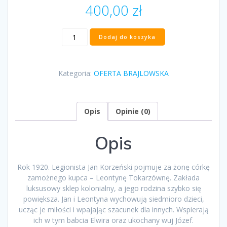
400,00
zł
ilość
Dodaj do koszyka
„Zjazd
rodzinny”
Irena
Kategoria:
OFERTA BRAJLOWSKA
Matuszkiewicz
Opis
Opinie (0)
Opis
Rok 1920. Legionista Jan Korzeński pojmuje za żonę córkę
zamożnego kupca – Leontynę Tokarzównę. Zakłada
luksusowy sklep kolonialny, a jego rodzina szybko się
powiększa. Jan i Leontyna wychowują siedmioro dzieci,
ucząc je miłości i wpajając szacunek dla innych. Wspierają
ich w tym babcia Elwira oraz ukochany wuj Józef.