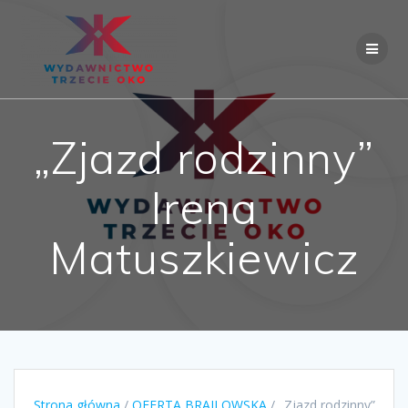
Skip
to
content
„Zjazd rodzinny”
Irena
Matuszkiewicz
Strona główna
/
OFERTA BRAJLOWSKA
/ „Zjazd rodzinny”