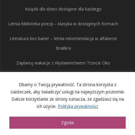
Książki dla dzieci dostępne dla każdego
Letnia biblioteka poezji – klasyka w dostępnych formach
Literatura bez barier – letnia rekomendacja w alfabecie
Braille’a
Zaplanuj wakacje z Wydawnictwem Trzecie Oko
Dbamy o Twoją prywatność. Ta strona korzysta z
Wydawnictwo Trzecie
ciasteczek, aby świadczyć usługi na najwyższym poziomie.
Dalsze korzystanie ze strony oznacza, że zgadzasz się na
Oko
ich użycie.
Polityka prywatności
© 2026 Wydawnictwo Trzecie Oko. Built using WordPress and
Zgoda
the
Mesmerize Theme