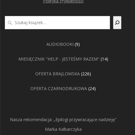
Polityka Prywatności
Szukaj
9
AUDIOBOOKI
9
produktów
14
MIESIĘCZNIK "HELP - JESTEŚMY RAZEM"
14
produktów
226
OFERTA BRAJLOWSKA
226
produktów
24
OFERTA CZARNODRUKOWA
24
produkty
Nasza rekomendacja: „Epilogi przywracające nadzieję”
Marka Kalbarczyka