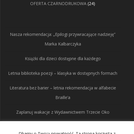
24
OFERTA CZARNODRUKOWA
24
produkty
Nasza rekomendacja: „Epilogi przywracające nadzieję”
Marka Kalbarczyka
Książki dla dzieci dostępne dla każdego
Letnia biblioteka poezji – klasyka w dostępnych formach
Literatura bez barier – letnia rekomendacja w alfabecie
Braille’a
Zaplanuj wakacje z Wydawnictwem Trzecie Oko
Dbamy o Twoją prywatność. Ta strona korzysta z