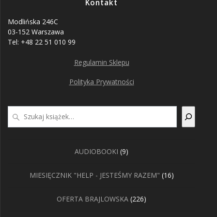
Kontakt
Modlińska 246C
03-152 Warszawa
Tel: +48 22 51 010 99
Regulamin Sklepu
Polityka Prywatności
Szukaj
9
AUDIOBOOKI
9
produktów
16
MIESIĘCZNIK "HELP - JESTEŚMY RAZEM"
16
produktów
226
OFERTA BRAJLOWSKA
226
produktów