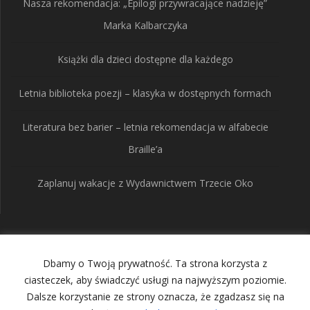
Nasza rekomendacja: „Epilogi przywracające nadzieję”
Marka Kalbarczyka
Książki dla dzieci dostępne dla każdego
Letnia biblioteka poezji – klasyka w dostępnych formach
Literatura bez barier – letnia rekomendacja w alfabecie
Braille’a
Zaplanuj wakacje z Wydawnictwem Trzecie Oko
Wydawnictwo Trzecie
Dbamy o Twoją prywatność. Ta strona korzysta z
Oko
ciasteczek, aby świadczyć usługi na najwyższym poziomie.
Dalsze korzystanie ze strony oznacza, że zgadzasz się na