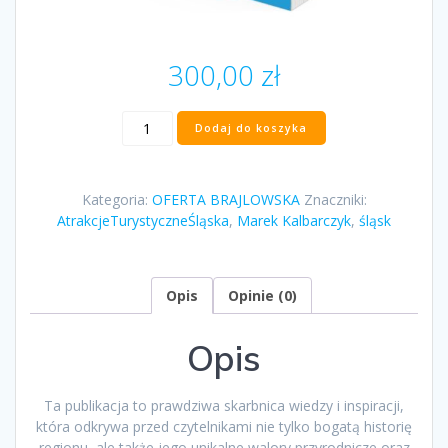
300,00
zł
ilość
Dodaj do koszyka
"Atrakcje
turystyczne
Śląska"
Kategoria:
OFERTA BRAJLOWSKA
Znaczniki:
Marek
AtrakcjeTurystyczneŚląska
,
Marek Kalbarczyk
,
śląsk
Kalbarczyk
Opis
Opinie (0)
Opis
Ta publikacja to prawdziwa skarbnica wiedzy i inspiracji,
która odkrywa przed czytelnikami nie tylko bogatą historię
regionu, ale także jego unikalne walory przyrodnicze oraz