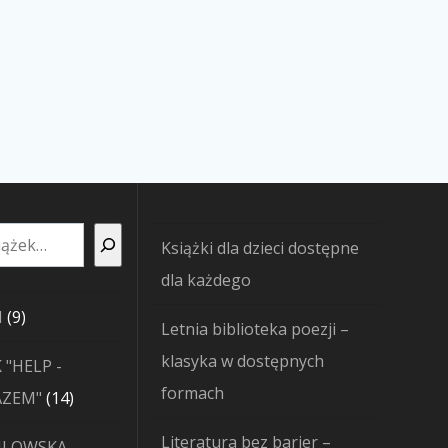
Książki dla dzieci dostępne
dla każdego
9
I
9
Letnia biblioteka poezji –
produktów
klasyka w dostępnych
 "HELP -
formach
14
AZEM"
14
produktów
Literatura bez barier –
JLOWSKA