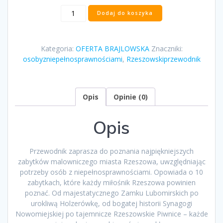
ilość
Dodaj do koszyka
"Rzeszowski
przewodnik
dla
Kategoria:
OFERTA BRAJLOWSKA
Znaczniki:
osób
osobyzniepełnosprawnościami
,
Rzeszowskiprzewodnik
z
niepełnosprawnościami"
Ewelina
Mirocha
Opis
Opinie (0)
i
Anna
Opis
Kisała
Przewodnik zaprasza do poznania najpiękniejszych
zabytków malowniczego miasta Rzeszowa, uwzględniając
potrzeby osób z niepełnosprawnościami. Opowiada o 10
zabytkach, które każdy miłośnik Rzeszowa powinien
poznać. Od majestatycznego Zamku Lubomirskich po
urokliwą Holzerówkę, od bogatej historii Synagogi
Nowomiejskiej po tajemnicze Rzeszowskie Piwnice – każde