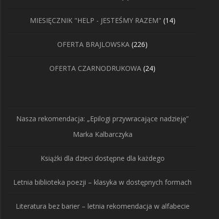
produktów
14
MIESIĘCZNIK "HELP - JESTEŚMY RAZEM"
14
produktów
226
OFERTA BRAJLOWSKA
226
produktów
24
OFERTA CZARNODRUKOWA
24
produkty
Nasza rekomendacja: „Epilogi przywracające nadzieję”
Marka Kalbarczyka
Książki dla dzieci dostępne dla każdego
Letnia biblioteka poezji – klasyka w dostępnych formach
Literatura bez barier – letnia rekomendacja w alfabecie