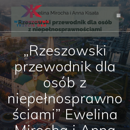
Skip
to
content
„Rzeszowski
przewodnik dla
osób z
niepełnosprawno
ściami” Ewelina
Mirocha i Anna