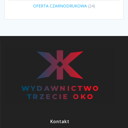
produktów
24
OFERTA CZARNODRUKOWA
24
produkty
Kontakt