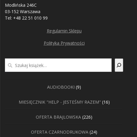
Modlińska 246C
03-152 Warszawa
Tel: +48 22 51 010 99
Regulamin Sklepu
Polityka Prywatności
Szukaj
9
AUDIOBOOKI
9
produktów
16
MIESIĘCZNIK "HELP - JESTEŚMY RAZEM"
16
produktów
226
OFERTA BRAJLOWSKA
226
produktów
24
OFERTA CZARNODRUKOWA
24