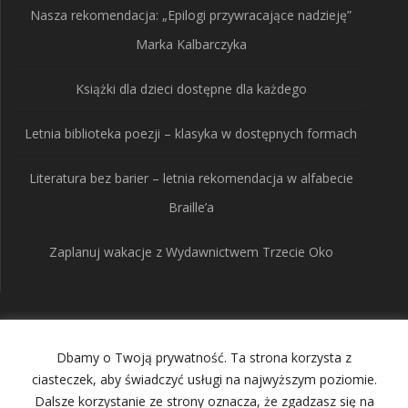
Nasza rekomendacja: „Epilogi przywracające nadzieję”
Marka Kalbarczyka
Książki dla dzieci dostępne dla każdego
Letnia biblioteka poezji – klasyka w dostępnych formach
Literatura bez barier – letnia rekomendacja w alfabecie
Braille’a
Zaplanuj wakacje z Wydawnictwem Trzecie Oko
Wydawnictwo Trzecie
Dbamy o Twoją prywatność. Ta strona korzysta z
Oko
ciasteczek, aby świadczyć usługi na najwyższym poziomie.
Dalsze korzystanie ze strony oznacza, że zgadzasz się na