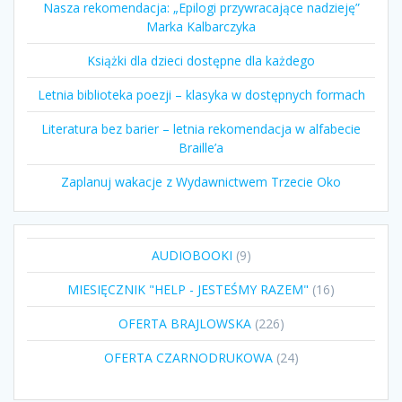
Nasza rekomendacja: „Epilogi przywracające nadzieję”
Marka Kalbarczyka
Książki dla dzieci dostępne dla każdego
Letnia biblioteka poezji – klasyka w dostępnych formach
Literatura bez barier – letnia rekomendacja w alfabecie
Braille’a
Zaplanuj wakacje z Wydawnictwem Trzecie Oko
9
AUDIOBOOKI
9
produktów
16
MIESIĘCZNIK "HELP - JESTEŚMY RAZEM"
16
produktów
226
OFERTA BRAJLOWSKA
226
produktów
24
OFERTA CZARNODRUKOWA
24
produkty