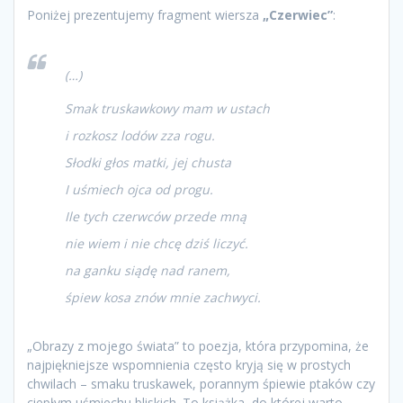
Poniżej prezentujemy fragment wiersza
„Czerwiec”
:
(…)
Smak truskawkowy mam w ustach
i rozkosz lodów zza rogu.
Słodki głos matki, jej chusta
I uśmiech ojca od progu.
Ile tych czerwców przede mną
nie wiem i nie chcę dziś liczyć.
na ganku siądę nad ranem,
śpiew kosa znów mnie zachwyci.
„Obrazy z mojego świata” to poezja, która przypomina, że
najpiękniejsze wspomnienia często kryją się w prostych
chwilach – smaku truskawek, porannym śpiewie ptaków czy
ciepłym uśmiechu bliskich. To książka, do której warto