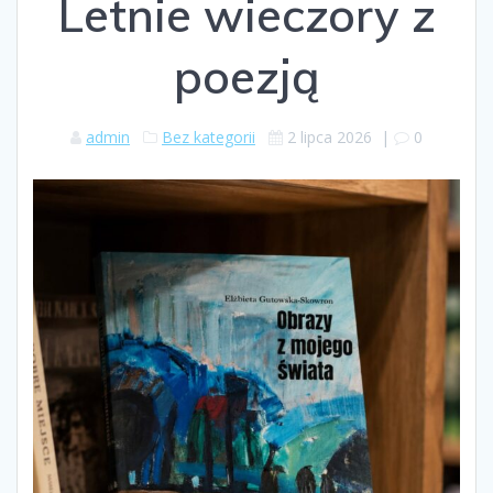
Letnie wieczory z
poezją
admin
Bez kategorii
2 lipca 2026
|
0