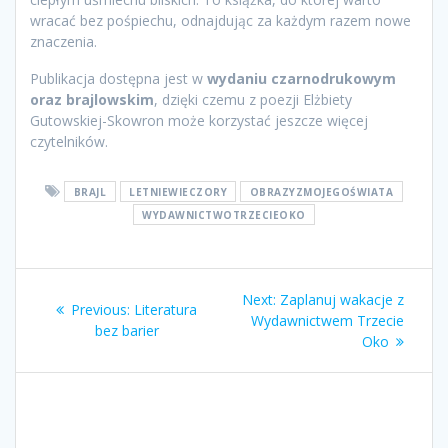
wracać bez pośpiechu, odnajdując za każdym razem nowe
znaczenia.
Publikacja dostępna jest w
wydaniu czarnodrukowym
oraz brajlowskim
, dzięki czemu z poezji Elżbiety
Gutowskiej-Skowron może korzystać jeszcze więcej
czytelników.
BRAJL
LETNIEWIECZORY
OBRAZYZMOJEGOŚWIATA
WYDAWNICTWOTRZECIEOKO
Nawigacja
Next
Next:
Zaplanuj wakacje z
Previous
Previous:
Literatura
wpisu
post:
Wydawnictwem Trzecie
post:
bez barier
Oko