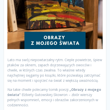
Lato ma swój niepowtarzalny rytm. Ciepłe powietrze, śpiew
ptaków za oknem, zapach dojrzewających owoców i
chwile, w których czas zwalnia. To właśnie wtedy
najchętniej sięgamy po książki, które pozwalają zatrzymać
się na moment i spojrzeć na świat z większą uważnością.
Na takie chwile polecamy tomik poezji
„Obrazy z mojego
świata”
Elżbiety Gutowskiej-Skowron – zbiór wierszy
pełnych wspomnień, emocji i obrazów zakorzenionych w
codzienności.