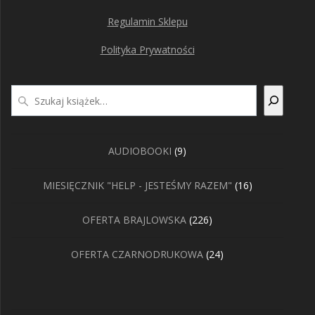
Regulamin Sklepu
Polityka Prywatności
Szukaj
9
AUDIOBOOKI
9
produktów
16
MIESIĘCZNIK "HELP - JESTEŚMY RAZEM"
16
produktów
226
OFERTA BRAJLOWSKA
226
produktów
24
OFERTA CZARNODRUKOWA
24
produkty