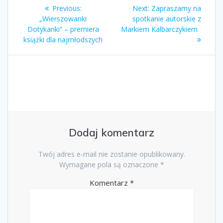
Nawigacja
Previous
Next
Previous:
Next:
Zapraszamy na
wpisu
post:
post:
„Wierszowanki
spotkanie autorskie z
Dotykanki” – premiera
Markiem Kalbarczykiem
książki dla najmłodszych
Dodaj komentarz
Twój adres e-mail nie zostanie opublikowany.
Wymagane pola są oznaczone
*
Komentarz
*