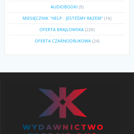
9
AUDIOBOOKI
9
produktów
16
MIESIĘCZNIK "HELP - JESTEŚMY RAZEM"
16
produktów
226
OFERTA BRAJLOWSKA
226
produktów
24
OFERTA CZARNODRUKOWA
24
produkty