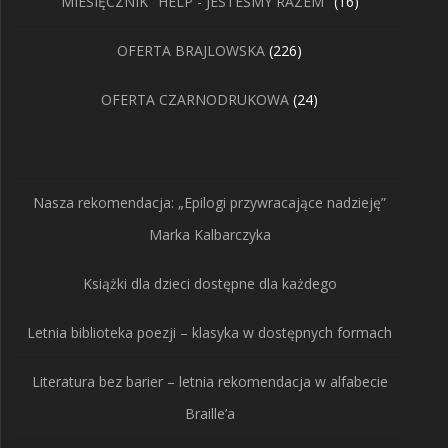
16
MIESIĘCZNIK "HELP - JESTEŚMY RAZEM"
16
produktów
226
OFERTA BRAJLOWSKA
226
produktów
24
OFERTA CZARNODRUKOWA
24
produkty
Nasza rekomendacja: „Epilogi przywracające nadzieję”
Marka Kalbarczyka
Książki dla dzieci dostępne dla każdego
Letnia biblioteka poezji – klasyka w dostępnych formach
Literatura bez barier – letnia rekomendacja w alfabecie
Braille’a